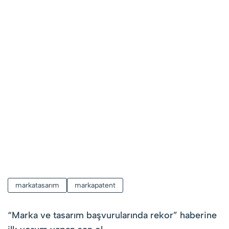
markatasarım
markapatent
“
Marka ve tasarım başvurularında rekor
” haberine