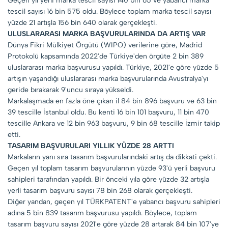
Geçen yıl yerli marka tescil sayısı 140 bin 65 ve yabancı marka
tescil sayısı 16 bin 575 oldu. Böylece toplam marka tescil sayısı
yüzde 21 artışla 156 bin 640 olarak gerçekleşti.
ULUSLARARASI MARKA BAŞVURULARINDA DA ARTIŞ VAR
Dünya Fikri Mülkiyet Örgütü (WIPO) verilerine göre, Madrid
Protokolü kapsamında 2022'de Türkiye'den örgüte 2 bin 389
uluslararası marka başvurusu yapıldı. Türkiye, 2021'e göre yüzde 5
artışın yaşandığı uluslararası marka başvurularında Avustralya'yı
geride bırakarak 9'uncu sıraya yükseldi.
Markalaşmada en fazla öne çıkan il 84 bin 896 başvuru ve 63 bin
39 tescille İstanbul oldu. Bu kenti 16 bin 101 başvuru, 11 bin 470
tescille Ankara ve 12 bin 963 başvuru, 9 bin 68 tescille İzmir takip
etti.
TASARIM BAŞVURULARI YILLIK YÜZDE 28 ARTTI
Markaların yanı sıra tasarım başvurularındaki artış da dikkati çekti.
Geçen yıl toplam tasarım başvurularının yüzde 93'ü yerli başvuru
sahipleri tarafından yapıldı. Bir önceki yıla göre yüzde 32 artışla
yerli tasarım başvuru sayısı 78 bin 268 olarak gerçekleşti.
Diğer yandan, geçen yıl TÜRKPATENT'e yabancı başvuru sahipleri
adına 5 bin 839 tasarım başvurusu yapıldı. Böylece, toplam
tasarım başvuru sayısı 2021'e göre yüzde 28 artarak 84 bin 107'ye