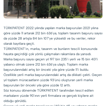
TÜRKPATENT 2022 yılında yapılan marka başvuruları 2021 yılına
göre yüzde 11 artarak 212 bin 636'ya, toplam tasarım başvuru sayısı
da yüzde 28 artışla 84 bin 107'ye yükseldi ve bu veriler, rekor
olarak kayıtlara geçti.
TÜRKPATENT'in, marka, tasarım ve bunların tescili konusunda
hayata geçirdiği çok yönlü çalışmaları rakamlara da yansıdı.
Marka başvuru sayısı geçen yıl 197 bin 235'i yerli ve 15 bin 401'i
yabancı olmak üzere 212 bin 636'ya ulaştı. Toplam marka
başvurularındaki artış bir önceki yıla göre yüzde 11'i buldu.
Özellikle yerli marka başvurularındaki artış da dikkati çekti. Geçen
yıl toplam müracaatların yüzde 93'ünü oluşturan yerli marka
başvuruları bir önceki yıla göre yüzde 12 arttı.
Söz konusu dönemde TÜRKPATENT tarafından tescil edilen
markaların yüzde 90'ının yerli firmalara ve gerçek kişilere ait
olduğu görüldü.