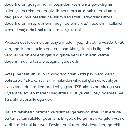
değerli ürün geliştirmenin peşinden koşmamız gerektiğinin
bilinciyle hareket edeceğiz. İhracatımızı artırmak önemli ama
değişen dünya pazarlarına uyum sağlamak istiyorsak katma
değerli ürün ihraç etmenin peşinde olmalıyız." ifadelerini kullandı.
Madeni yağlarda ithal ürünlere vergi talebi
Piyasayı desteklemek amacıyla madeni yağ ithalatına yüzde 15-20
vergi getirilmesi talebinde bulunan Aktaş, ithalatla ilgili ek
vergiler ve önlemlerin getirildiğinde yerli ürünlerin katma
değerinin daha fazla olacağına işaret etti.
Aktaş, her satılan ürünün kilogramından katkı payı verdiklerini
belirterek, "EPDK, lisanslı firmalardan yıllık satıştan ücret alıyor,
aynı zamanda üretilen madeni yağlara TSE alma zorunluluğu var.
Oysa ithal edilen madeni yağlarda EPDK'ya katkı payı ödemesi ve
TSE alma zorunluluğu yok.
Haksız rekabetin ortadan kaldırılması gerekiyor. İthal ürünlere de
bu tür yükümlülükler getirilsin. Birçok ülke gümrük vergileri vs. ile
yerli üreticisini koruyor. Devlet, yerli üreticiyi destekler, gerekli