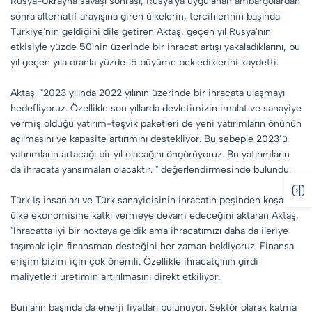
Rusya-Ukrayna savaşı sonrası, Rusya'ya uygulanan ambargolardan
sonra alternatif arayışına giren ülkelerin, tercihlerinin başında
Türkiye'nin geldiğini dile getiren Aktaş, geçen yıl Rusya'nın
etkisiyle yüzde 50'nin üzerinde bir ihracat artışı yakaladıklarını, bu
yıl geçen yıla oranla yüzde 15 büyüme beklediklerini kaydetti.
Aktaş, "2023 yılında 2022 yılının üzerinde bir ihracata ulaşmayı
hedefliyoruz. Özellikle son yıllarda devletimizin imalat ve sanayiye
vermiş olduğu yatırım-teşvik paketleri de yeni yatırımların önünün
açılmasını ve kapasite artırımını destekliyor. Bu sebeple 2023’ü
yatırımların artacağı bir yıl olacağını öngörüyoruz. Bu yatırımların
da ihracata yansımaları olacaktır. " değerlendirmesinde bulundu.
Türk iş insanları ve Türk sanayicisinin ihracatın peşinden koşarak
ülke ekonomisine katkı vermeye devam edeceğini aktaran Aktaş,
"İhracatta iyi bir noktaya geldik ama ihracatımızı daha da ileriye
taşımak için finansman desteğini her zaman bekliyoruz. Finansa
erişim bizim için çok önemli. Özellikle ihracatçının girdi
maliyetleri üretimin artırılmasını direkt etkiliyor.
Bunların başında da enerji fiyatları bulunuyor. Sektör olarak katma