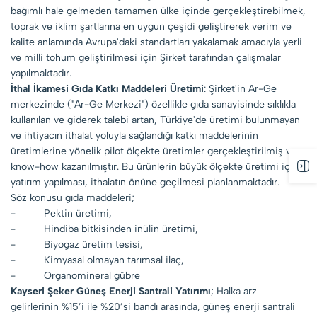
bağımlı hale gelmeden tamamen ülke içinde gerçekleştirebilmek,
toprak ve iklim şartlarına en uygun çeşidi geliştirerek verim ve
kalite anlamında Avrupa'daki standartları yakalamak amacıyla yerli
ve milli tohum geliştirilmesi için Şirket tarafından çalışmalar
yapılmaktadır.
İthal İkamesi Gıda Katkı Maddeleri Üretimi
: Şirket'in Ar-Ge
merkezinde ("Ar-Ge Merkezi") özellikle gıda sanayisinde sıklıkla
kullanılan ve giderek talebi artan, Türkiye'de üretimi bulunmayan
ve ihtiyacın ithalat yoluyla sağlandığı katkı maddelerinin
üretimlerine yönelik pilot ölçekte üretimler gerçekleştirilmiş ve
know-how kazanılmıştır. Bu ürünlerin büyük ölçekte üretimi için
yatırım yapılması, ithalatın önüne geçilmesi planlanmaktadır.
Söz konusu gıda maddeleri;
- Pektin üretimi,
- Hindiba bitkisinden inülin üretimi,
- Biyogaz üretim tesisi,
- Kimyasal olmayan tarımsal ilaç,
- Organomineral gübre
Kayseri Şeker Güneş Enerji Santrali Yatırımı
; Halka arz
gelirlerinin %15’i ile %20’si bandı arasında, güneş enerji santrali