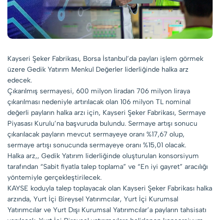
Kayseri Şeker Fabrikası, Borsa İstanbul’da payları işlem görmek
üzere Gedik Yatırım Menkul Değerler liderliğinde halka arz
edecek.
Çıkarılmış sermayesi, 600 milyon liradan 706 milyon liraya
çıkarılması nedeniyle artırılacak olan 106 milyon TL nominal
değerli payların halka arzı için, Kayseri Şeker Fabrikası, Sermaye
Piyasası Kurulu’na başvuruda bulundu. Sermaye artışı sonucu
çıkarılacak payların mevcut sermayeye oranı %17,67 olup,
sermaye artışı sonucunda sermayeye oranı %15,01 olacak.
Halka arz,, Gedik Yatırım liderliğinde oluşturulan konsorsiyum
tarafından “Sabit fiyatla talep toplama” ve “En iyi gayret” aracılığı
yöntemiyle gerçekleştirilecek.
KAYSE koduyla talep toplayacak olan Kayseri Şeker Fabrikası halka
arzında, Yurt İçi Bireysel Yatırımcılar, Yurt İçi Kurumsal
Yatırımcılar ve Yurt Dışı Kurumsal Yatırımcılar’a payların tahsisatı