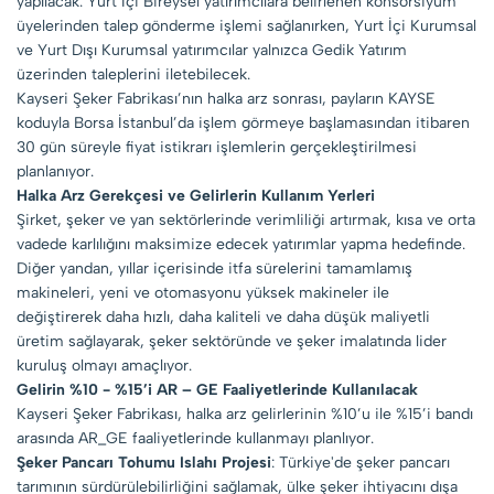
yapılacak. Yurt İçi Bireysel yatırımcılara belirlenen konsorsiyum
üyelerinden talep gönderme işlemi sağlanırken, Yurt İçi Kurumsal
ve Yurt Dışı Kurumsal yatırımcılar yalnızca Gedik Yatırım
üzerinden taleplerini iletebilecek.
Kayseri Şeker Fabrikası’nın halka arz sonrası, payların KAYSE
koduyla Borsa İstanbul’da işlem görmeye başlamasından itibaren
30 gün süreyle fiyat istikrarı işlemlerin gerçekleştirilmesi
planlanıyor.
Halka Arz Gerekçesi ve Gelirlerin Kullanım Yerleri
Şirket, şeker ve yan sektörlerinde verimliliği artırmak, kısa ve orta
vadede karlılığını maksimize edecek yatırımlar yapma hedefinde.
Diğer yandan, yıllar içerisinde itfa sürelerini tamamlamış
makineleri, yeni ve otomasyonu yüksek makineler ile
değiştirerek daha hızlı, daha kaliteli ve daha düşük maliyetli
üretim sağlayarak, şeker sektöründe ve şeker imalatında lider
kuruluş olmayı amaçlıyor.
Gelirin %10 - %15’i AR – GE Faaliyetlerinde Kullanılacak
Kayseri Şeker Fabrikası, halka arz gelirlerinin %10’u ile %15’i bandı
arasında AR_GE faaliyetlerinde kullanmayı planlıyor.
Şeker Pancarı Tohumu Islahı Projesi
: Türkiye'de şeker pancarı
tarımının sürdürülebilirliğini sağlamak, ülke şeker ihtiyacını dışa