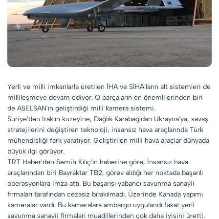
Yerli ve milli imkanlarla üretilen İHA ve SİHA'ların alt sistemleri de
millileşmeye devam ediyor. O parçaların en önemlilerinden biri
de ASELSAN'ın geliştirdiği milli kamera sistemi.
Suriye'den Irak'ın kuzeyine, Dağlık Karabağ'dan Ukrayna'ya, savaş
stratejilerini değiştiren teknoloji, insansız hava araçlarında Türk
mühendisliği fark yaratıyor. Geliştirilen milli hava araçlar dünyada
büyük ilgi görüyor.
TRT Haber'den Semih Kılıç'ın haberine göre, İnsansız hava
araçlarından biri Bayraktar TB2, görev aldığı her noktada başarılı
operasyonlara imza attı. Bu başarısı yabancı savunma sanayii
firmaları tarafından cezasız bırakılmadı. Üzerinde Kanada yapımı
kameralar vardı. Bu kameralara ambargo uygulandı fakat yerli
savunma sanayii firmaları muadillerinden çok daha iyisini üretti.