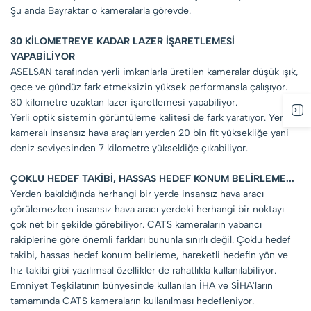
Şu anda Bayraktar o kameralarla görevde.
30 KİLOMETREYE KADAR LAZER İŞARETLEMESİ
YAPABİLİYOR
ASELSAN tarafından yerli imkanlarla üretilen kameralar düşük ışık,
gece ve gündüz fark etmeksizin yüksek performansla çalışıyor.
30 kilometre uzaktan lazer işaretlemesi yapabiliyor.
Yerli optik sistemin görüntüleme kalitesi de fark yaratıyor. Yerli
kameralı insansız hava araçları yerden 20 bin fit yüksekliğe yani
deniz seviyesinden 7 kilometre yüksekliğe çıkabiliyor.
ÇOKLU HEDEF TAKİBİ, HASSAS HEDEF KONUM BELİRLEME...
Yerden bakıldığında herhangi bir yerde insansız hava aracı
görülemezken insansız hava aracı yerdeki herhangi bir noktayı
çok net bir şekilde görebiliyor. CATS kameraların yabancı
rakiplerine göre önemli farkları bununla sınırlı değil. Çoklu hedef
takibi, hassas hedef konum belirleme, hareketli hedefin yön ve
hız takibi gibi yazılımsal özellikler de rahatlıkla kullanılabiliyor.
Emniyet Teşkilatının bünyesinde kullanılan İHA ve SİHA'ların
tamamında CATS kameraların kullanılması hedefleniyor.