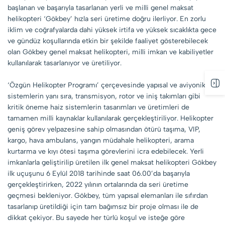
başlanan ve başarıyla tasarlanan yerli ve milli genel maksat
helikopteri ‘Gökbey’ hızla seri üretime doğru ilerliyor. En zorlu
iklim ve coğrafyalarda dahi yüksek irtifa ve yüksek sıcaklıkta gece
ve gündüz koşullarında etkin bir şekilde faaliyet gösterebilecek
olan Gökbey genel maksat helikopteri, milli imkan ve kabiliyetler
kullanılarak tasarlanıyor ve üretiliyor.
‘Özgün Helikopter Programı’ çerçevesinde yapısal ve aviyonik
sistemlerin yanı sıra, transmisyon, rotor ve iniş takımları gibi
kritik öneme haiz sistemlerin tasarımları ve üretimleri de
tamamen milli kaynaklar kullanılarak gerçekleştiriliyor. Helikopter
geniş görev yelpazesine sahip olmasından ötürü taşıma, VIP,
kargo, hava ambulans, yangın müdahale helikopteri, arama
kurtarma ve kıyı ötesi taşıma görevlerini icra edebilecek. Yerli
imkanlarla geliştirilip üretilen ilk genel maksat helikopteri Gökbey
ilk uçuşunu 6 Eylül 2018 tarihinde saat 06.00’da başarıyla
gerçekleştirirken, 2022 yılının ortalarında da seri üretime
geçmesi bekleniyor. Gökbey, tüm yapısal elemanları ile sıfırdan
tasarlanıp üretildiği için tam bağımsız bir proje olması ile de
dikkat çekiyor. Bu sayede her türlü koşul ve isteğe göre