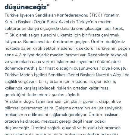
düşüneceğiz"
Türkiye İşveren Sendikaları Konfederasyonu (TİSK) Yönetim
Kurulu Başkanı Özgür Burak Akkol da Türkiye'nin maden
sektörünün dünya ölçeğinde daha da öne çıkacağını belirterek,
"TİSK olarak salgın sürecini ülkemiz için bir fırsata çevirmek
istiyoruz. Burada anahtar üretimden geçiyor. Üretim dediğimiz
noktada da en kritik sektör madencilik sektörü. Türkiye'nin geçen
sene 4,3 milyar dolarlık maden ihracatı var. Rezervlerin teknoloji
ve yatırımlarla daha verimli işlenmesi sayesinde önümüzdeki
dönemde müthiş bir fırsat olacağını düşünüyoruz." diye konuştu.
Türkiye Maden İşçileri Sendikası Genel Başkanı Nurettin Akçul da
sağlıklı ve güvenli bir iş ortamı için madencilik gibi riskli iş
kollarında karşılaşılabilecek risklerin ortadan kaldırılması
gerektiğini ifade ederek şunları söyledi:
"Risklerin doğru tanımlanması için planlı, güvenli, disiplinli ve
bilimsel çalışmamız lazım. Çalışma ortamının en üst seviyede
mekanizma edilmesini sağlamak gerekiyor. Üretim baskısını
ortadan kaldıracak, mevzuat gereği değil insan odaklı
düşüneceğiz. Üretimi sağlıklı, güvenli ve huzurlu bir ortamda
gerçekleştirebilmek için bütün imkanları seferber edeceğiz.