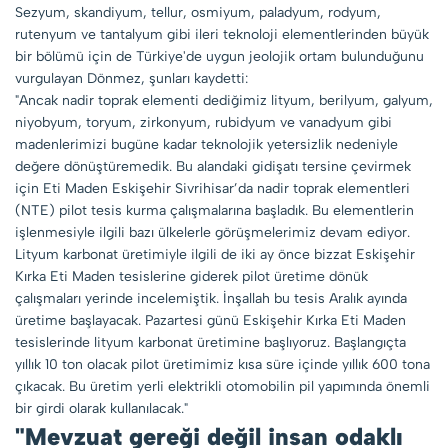
Sezyum, skandiyum, tellur, osmiyum, paladyum, rodyum,
rutenyum ve tantalyum gibi ileri teknoloji elementlerinden büyük
bir bölümü için de Türkiye'de uygun jeolojik ortam bulunduğunu
vurgulayan Dönmez, şunları kaydetti:
"Ancak nadir toprak elementi dediğimiz lityum, berilyum, galyum,
niyobyum, toryum, zirkonyum, rubidyum ve vanadyum gibi
madenlerimizi bugüne kadar teknolojik yetersizlik nedeniyle
değere dönüştüremedik. Bu alandaki gidişatı tersine çevirmek
için Eti Maden Eskişehir Sivrihisar’da nadir toprak elementleri
(NTE) pilot tesis kurma çalışmalarına başladık. Bu elementlerin
işlenmesiyle ilgili bazı ülkelerle görüşmelerimiz devam ediyor.
Lityum karbonat üretimiyle ilgili de iki ay önce bizzat Eskişehir
Kırka Eti Maden tesislerine giderek pilot üretime dönük
çalışmaları yerinde incelemiştik. İnşallah bu tesis Aralık ayında
üretime başlayacak. Pazartesi günü Eskişehir Kırka Eti Maden
tesislerinde lityum karbonat üretimine başlıyoruz. Başlangıçta
yıllık 10 ton olacak pilot üretimimiz kısa süre içinde yıllık 600 tona
çıkacak. Bu üretim yerli elektrikli otomobilin pil yapımında önemli
bir girdi olarak kullanılacak."
"Mevzuat gereği değil insan odaklı