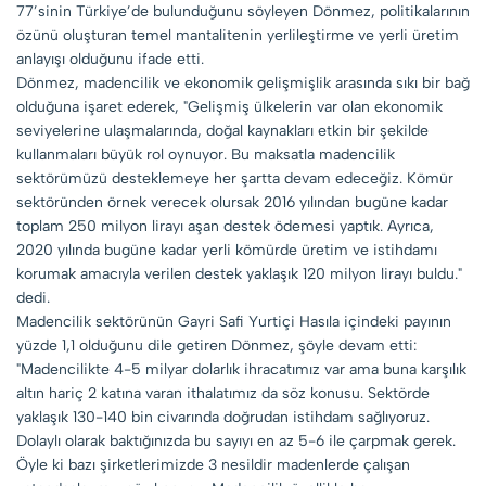
77’sinin Türkiye’de bulunduğunu söyleyen Dönmez, politikalarının
özünü oluşturan temel mantalitenin yerlileştirme ve yerli üretim
anlayışı olduğunu ifade etti.
Dönmez, madencilik ve ekonomik gelişmişlik arasında sıkı bir bağ
olduğuna işaret ederek, "Gelişmiş ülkelerin var olan ekonomik
seviyelerine ulaşmalarında, doğal kaynakları etkin bir şekilde
kullanmaları büyük rol oynuyor. Bu maksatla madencilik
sektörümüzü desteklemeye her şartta devam edeceğiz. Kömür
sektöründen örnek verecek olursak 2016 yılından bugüne kadar
toplam 250 milyon lirayı aşan destek ödemesi yaptık. Ayrıca,
2020 yılında bugüne kadar yerli kömürde üretim ve istihdamı
korumak amacıyla verilen destek yaklaşık 120 milyon lirayı buldu."
dedi.
Madencilik sektörünün Gayri Safi Yurtiçi Hasıla içindeki payının
yüzde 1,1 olduğunu dile getiren Dönmez, şöyle devam etti:
"Madencilikte 4-5 milyar dolarlık ihracatımız var ama buna karşılık
altın hariç 2 katına varan ithalatımız da söz konusu. Sektörde
yaklaşık 130-140 bin civarında doğrudan istihdam sağlıyoruz.
Dolaylı olarak baktığınızda bu sayıyı en az 5-6 ile çarpmak gerek.
Öyle ki bazı şirketlerimizde 3 nesildir madenlerde çalışan