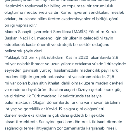
Hepimizin toplumsal bir bilinç ve toplumsal bir sorumluluk
oluşturma mecburiyeti vardır. Kamu, işveren sendikaları, meslek
odaları, bu alanda bilim üreten akademisyenler el birliği, gönül
birliği yapmalıdır."
Maden Sanayii İşverenleri Sendikası (MASİS) Yönetim Kurulu
Başkanı Naci İlci, madenciliğin bir ülkenin geleceğini tayin
edebilecek kadar önemli ve stratejik bir sektör olduğunu
belirterek şöyle dedi:
"Yaklaşık 130 bin kişilik istihdam, Kasım 2020 rakamlarıyla 3,8
milyar dolarlık ihracat ve uzun yıllardır ortalama yüzde 1 düzeyinde
seyreden gayrisafi yurt içi hasılamızdaki madencilik payı Türk
madenciliğinin gerçek potansiyelini yansıtmamaktadır. 21,5
milyar doları bulan altın ithalatı dahil olmak üzere maden cevheri
ve madene dayalı ürün ithalatını asgari düzeye çekebilecek güç
ve girişimcilik Türk madencilik sektöründe fazlasıyla
bulunmaktadır. Olağan dönemlerde farkına varılmayan birtakım
ihtiyaç ve gereklilikler Kovid-19 salgını gibi olağanüstü
dönemlerde eksikliklerini çok daha şiddetli bir şekilde
hissettirmektedir. Sanayide çarkların dönmesi, iktisadi direncin
sağlandığı temel ihtiyaçların zor zamanlarda karşılanabilmesi,