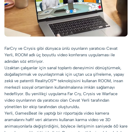
FarCry ve Crysis gibi dünyaca ünlü oyunların yaratıcısı Cevat
Yerli, ROOM adlı üç boyutlu video konferans uygulaması ile
adından söz ettiriyor.
Uzaktan çalışanlar için sanal toplantı deneyimini dönüştürmek,
doğallaştırmak ve oyunlaştırmak için uçtan uca şifreleme, yapay
zekâ ve patentli RealityOS™ teknolojisini kullanan ROOM, insan
merkezli sosyal ortamların kullanılmalarına imkân sağlamayı
hedefliyor. Bu yenilikçi uygulama Far Cry, Crysis ve Warface
video oyunlarının da yaratıcısı olan Cevat Yerli tarafından
yönetilen bir ekip tarafından oluşturuldu.
Yerli, GamesBeat ile yaptığı bir röportajda video kamera
aramalarını hafif veri aktarımı kullanan karma video ve 3D
animasyonlarla değiştirdiğini, böylece iletişimin saniyede 60 kare