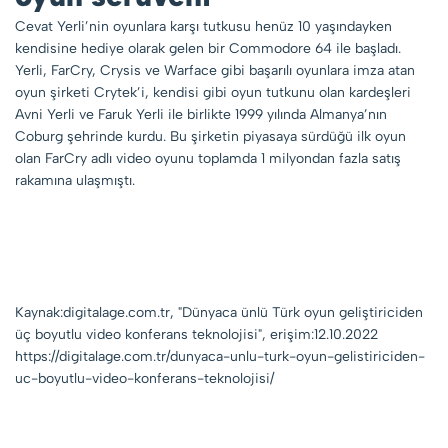
Cevat Yerli’nin oyunlara karşı tutkusu henüz 10 yaşındayken
kendisine hediye olarak gelen bir Commodore 64 ile başladı.
Yerli, FarCry, Crysis ve Warface gibi başarılı oyunlara imza atan
oyun şirketi Crytek’i, kendisi gibi oyun tutkunu olan kardeşleri
Avni Yerli ve Faruk Yerli ile birlikte 1999 yılında Almanya’nın
Coburg şehrinde kurdu. Bu şirketin piyasaya sürdüğü ilk oyun
olan FarCry adlı video oyunu toplamda 1 milyondan fazla satış
rakamına ulaşmıştı.
Kaynak:digitalage.com.tr, "Dünyaca ünlü Türk oyun geliştiriciden
üç boyutlu video konferans teknolojisi", erişim:12.10.2022
https://digitalage.com.tr/dunyaca-unlu-turk-oyun-gelistiriciden-
uc-boyutlu-video-konferans-teknolojisi/