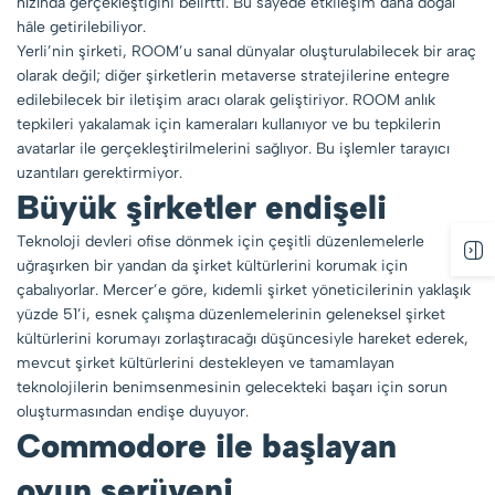
hızında gerçekleştiğini belirtti. Bu sayede etkileşim daha doğal
hâle getirilebiliyor.
Yerli’nin şirketi, ROOM’u sanal dünyalar oluşturulabilecek bir araç
olarak değil; diğer şirketlerin metaverse stratejilerine entegre
edilebilecek bir iletişim aracı olarak geliştiriyor. ROOM anlık
tepkileri yakalamak için kameraları kullanıyor ve bu tepkilerin
avatarlar ile gerçekleştirilmelerini sağlıyor. Bu işlemler tarayıcı
uzantıları gerektirmiyor.
Büyük şirketler endişeli
Teknoloji devleri ofise dönmek için çeşitli düzenlemelerle
uğraşırken bir yandan da şirket kültürlerini korumak için
çabalıyorlar. Mercer’e göre, kıdemli şirket yöneticilerinin yaklaşık
yüzde 51’i, esnek çalışma düzenlemelerinin geleneksel şirket
kültürlerini korumayı zorlaştıracağı düşüncesiyle hareket ederek,
mevcut şirket kültürlerini destekleyen ve tamamlayan
teknolojilerin benimsenmesinin gelecekteki başarı için sorun
oluşturmasından endişe duyuyor.
Commodore ile başlayan
oyun serüveni