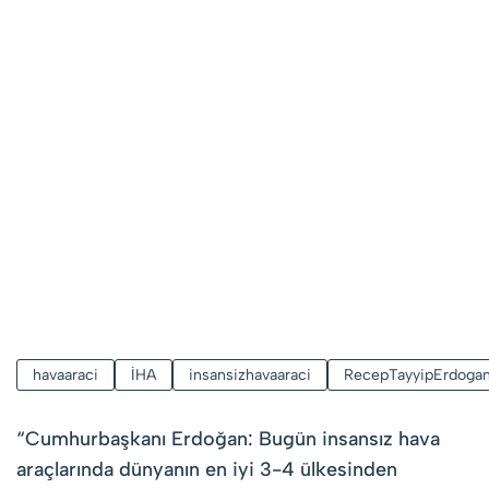
havaaraci
İHA
insansizhavaaraci
RecepTayyipErdoga
“
Cumhurbaşkanı Erdoğan: Bugün insansız hava
araçlarında dünyanın en iyi 3-4 ülkesinden