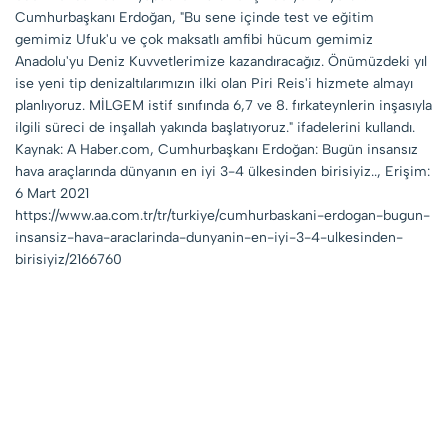
Cumhurbaşkanı Erdoğan, "Bu sene içinde test ve eğitim
gemimiz Ufuk'u ve çok maksatlı amfibi hücum gemimiz
Anadolu'yu Deniz Kuvvetlerimize kazandıracağız. Önümüzdeki yıl
ise yeni tip denizaltılarımızın ilki olan Piri Reis'i hizmete almayı
planlıyoruz. MİLGEM istif sınıfında 6,7 ve 8. fırkateynlerin inşasıyla
ilgili süreci de inşallah yakında başlatıyoruz." ifadelerini kullandı.
Kaynak: A Haber.com, Cumhurbaşkanı Erdoğan: Bugün insansız
hava araçlarında dünyanın en iyi 3-4 ülkesinden birisiyiz.., Erişim:
6 Mart 2021
https://www.aa.com.tr/tr/turkiye/cumhurbaskani-erdogan-bugun-
insansiz-hava-araclarinda-dunyanin-en-iyi-3-4-ulkesinden-
birisiyiz/2166760