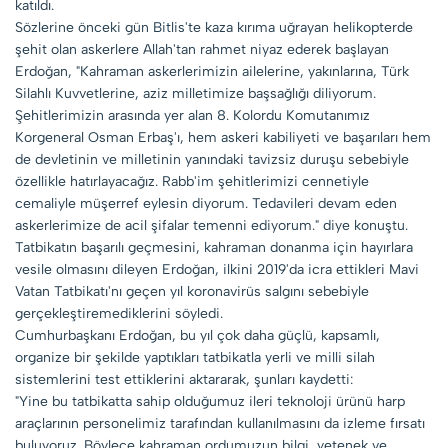
katıldı.
Sözlerine önceki gün Bitlis'te kaza kırıma uğrayan helikopterde
şehit olan askerlere Allah'tan rahmet niyaz ederek başlayan
Erdoğan, "Kahraman askerlerimizin ailelerine, yakınlarına, Türk
Silahlı Kuvvetlerine, aziz milletimize başsağlığı diliyorum.
Şehitlerimizin arasında yer alan 8. Kolordu Komutanımız
Korgeneral Osman Erbaş'ı, hem askeri kabiliyeti ve başarıları hem
de devletinin ve milletinin yanındaki tavizsiz duruşu sebebiyle
özellikle hatırlayacağız. Rabb'im şehitlerimizi cennetiyle
cemaliyle müşerref eylesin diyorum. Tedavileri devam eden
askerlerimize de acil şifalar temenni ediyorum." diye konuştu.
Tatbikatın başarılı geçmesini, kahraman donanma için hayırlara
vesile olmasını dileyen Erdoğan, ilkini 2019'da icra ettikleri Mavi
Vatan Tatbikatı'nı geçen yıl koronavirüs salgını sebebiyle
gerçekleştiremediklerini söyledi.
Cumhurbaşkanı Erdoğan, bu yıl çok daha güçlü, kapsamlı,
organize bir şekilde yaptıkları tatbikatla yerli ve milli silah
sistemlerini test ettiklerini aktararak, şunları kaydetti:
"Yine bu tatbikatta sahip olduğumuz ileri teknoloji ürünü harp
araçlarının personelimiz tarafından kullanılmasını da izleme fırsatı
buluyoruz. Böylece kahraman ordumuzun bilgi, yetenek ve