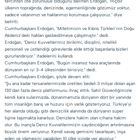
tercihten öte zorunluluk olduğunu belirten Erdoğan, "Hiçbir
ülkenin toprağında, denizinde, egemenliğinde gözümüz yoktur,
sadece vatanımızı ve haklarımızı korumaya çalışıyoruz." diye
belirtti.
Cumhurbaşkanı Erdoğan, "Milletimizin ve Kıbrıs Türkleri'nin Doğu
Akdeniz'deki hakları gasbedilmeye çalışılmıştır." dedi.
Erdoğan, "Deniz Kuvvetlerimiz birikimi, disiplini, nitelikli
personeli ve üstlendiği görevlerde elde ettiği başarılarla bizleri
gururlandırıyor." ifadelerini kullandı.
Cumhurbaşkanı Erdoğan, "Bugün insansız hava araçlarında
dünyanın en iyi 3-4 ülkesinden birisiyiz." dedi.
Cumhurbaşkanı Erdoğan, şöyle devam etti:
"Şu ana kadar tersanelerimizde üretilen bedeli 3 milyar doları aşan
130'dan fazla deniz platformunu ihraç ettik. Sahil Güvenliğimizle
kendi kara sularımızda, donanmamızla dünyanın dört bir yanında
tüm insanlığın barış ve huzuru için varlık gösteriyoruz. Türkiye'yi
her alanda olduğu gibi denizcilik alanında da dünyanın süper
ligine taşımakta kararlıyız. Denizlere hakim olan cihana hakim
olur. Bu inançla Deniz Kuvvetlerimizin caydırıcılığının artırılmasına
büyük önem veriyoruz. Kendi savaş gemisini tasarlayan, inşa
eden ve idamesini yapabilen 10 ülke içinde yer alıyoruz."