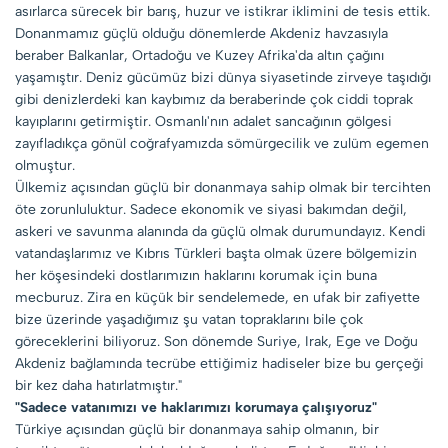
asırlarca sürecek bir barış, huzur ve istikrar iklimini de tesis ettik.
Donanmamız güçlü olduğu dönemlerde Akdeniz havzasıyla
beraber Balkanlar, Ortadoğu ve Kuzey Afrika'da altın çağını
yaşamıştır. Deniz gücümüz bizi dünya siyasetinde zirveye taşıdığı
gibi denizlerdeki kan kaybımız da beraberinde çok ciddi toprak
kayıplarını getirmiştir. Osmanlı'nın adalet sancağının gölgesi
zayıfladıkça gönül coğrafyamızda sömürgecilik ve zulüm egemen
olmuştur.
Ülkemiz açısından güçlü bir donanmaya sahip olmak bir tercihten
öte zorunluluktur. Sadece ekonomik ve siyasi bakımdan değil,
askeri ve savunma alanında da güçlü olmak durumundayız. Kendi
vatandaşlarımız ve Kıbrıs Türkleri başta olmak üzere bölgemizin
her köşesindeki dostlarımızın haklarını korumak için buna
mecburuz. Zira en küçük bir sendelemede, en ufak bir zafiyette
bize üzerinde yaşadığımız şu vatan topraklarını bile çok
göreceklerini biliyoruz. Son dönemde Suriye, Irak, Ege ve Doğu
Akdeniz bağlamında tecrübe ettiğimiz hadiseler bize bu gerçeği
bir kez daha hatırlatmıştır."
"Sadece vatanımızı ve haklarımızı korumaya çalışıyoruz"
Türkiye açısından güçlü bir donanmaya sahip olmanın, bir