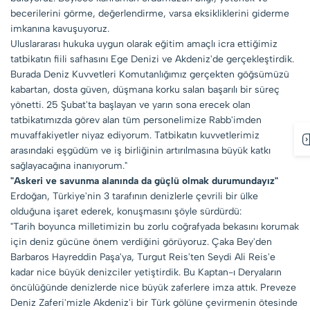
becerilerini görme, değerlendirme, varsa eksikliklerini giderme
imkanına kavuşuyoruz.
Uluslararası hukuka uygun olarak eğitim amaçlı icra ettiğimiz
tatbikatın fiili safhasını Ege Denizi ve Akdeniz'de gerçekleştirdik.
Burada Deniz Kuvvetleri Komutanlığımız gerçekten göğsümüzü
kabartan, dosta güven, düşmana korku salan başarılı bir süreç
yönetti. 25 Şubat'ta başlayan ve yarın sona erecek olan
tatbikatımızda görev alan tüm personelimize Rabb'imden
muvaffakiyetler niyaz ediyorum. Tatbikatın kuvvetlerimiz
arasındaki eşgüdüm ve iş birliğinin artırılmasına büyük katkı
sağlayacağına inanıyorum."
"Askeri ve savunma alanında da güçlü olmak durumundayız"
Erdoğan, Türkiye'nin 3 tarafının denizlerle çevrili bir ülke
olduğuna işaret ederek, konuşmasını şöyle sürdürdü:
"Tarih boyunca milletimizin bu zorlu coğrafyada bekasını korumak
için deniz gücüne önem verdiğini görüyoruz. Çaka Bey'den
Barbaros Hayreddin Paşa'ya, Turgut Reis'ten Seydi Ali Reis'e
kadar nice büyük denizciler yetiştirdik. Bu Kaptan-ı Deryaların
öncülüğünde denizlerde nice büyük zaferlere imza attık. Preveze
Deniz Zaferi'mizle Akdeniz'i bir Türk gölüne çevirmenin ötesinde