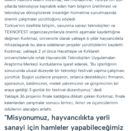
yıllarda teknolojiye kaynaklık eden ham bilginin üretilmesi ve
teknolojiye dönüştürerek insanlığın hizmetine sunulmasında
önemli çalışmalar yürüttüğünü söyledi.
Türkiye'nin özellikle bilişim, savunma sanayi teknolojileri ve
TEKNOFEST organizasyonlarıyla önemli aşamalar kaydettiğine
değinen Korkmaz, üniversite olarak yaklaşık 6 yıldır hayvancılıkta
ihtisaslaşarak bu alana odaklanan projeler yürüttüklerini kaydetti.
Korkmaz, yaklaşık 2 yıl önce Hacettepe ve Kırklareli
üniversiteleriyle ortak Hayvancılık Teknolojileri Uygulamaları
Araştırma Merkezi kurduklarına işaret ederek, "Bu işbirliğinin
sonucunda ulusal düzeyde bir teknoloji festivali yapma çalışması
yürüttük. Bugün yüzlerce projenin, onlarca destekleyici firmanın,
sponsorun, katılımcının, melek yatırımcının ve girişimcinin bir
araya geldiği 3 günlük bir festival düzenliyoruz." dedi.
Yaklaşık 36 projenin finale kaldığına dikkati çeken Korkmaz, finale
kalanlardan yarışmalar sonucu birinci, ikinci ve üçüncülerinin
ödüllerini alacağını anlattı.
"Misyonumuz, hayvancılıkta yerli
sanayi için hamleler yapabileceğimiz