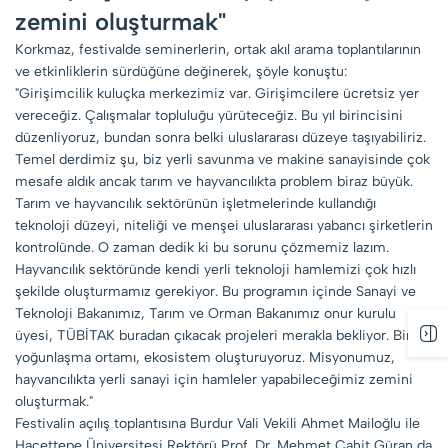
zemini oluşturmak"
Korkmaz, festivalde seminerlerin, ortak akıl arama toplantılarının
ve etkinliklerin sürdüğüne değinerek, şöyle konuştu:
"Girişimcilik kuluçka merkezimiz var. Girişimcilere ücretsiz yer
vereceğiz. Çalışmalar topluluğu yürüteceğiz. Bu yıl birincisini
düzenliyoruz, bundan sonra belki uluslararası düzeye taşıyabiliriz.
Temel derdimiz şu, biz yerli savunma ve makine sanayisinde çok
mesafe aldık ancak tarım ve hayvancılıkta problem biraz büyük.
Tarım ve hayvancılık sektörünün işletmelerinde kullandığı
teknoloji düzeyi, niteliği ve menşei uluslararası yabancı şirketlerin
kontrolünde. O zaman dedik ki bu sorunu çözmemiz lazım.
Hayvancılık sektöründe kendi yerli teknoloji hamlemizi çok hızlı
şekilde oluşturmamız gerekiyor. Bu programın içinde Sanayi ve
Teknoloji Bakanımız, Tarım ve Orman Bakanımız onur kurulu
üyesi, TÜBİTAK buradan çıkacak projeleri merakla bekliyor. Bir
yoğunlaşma ortamı, ekosistem oluşturuyoruz. Misyonumuz,
hayvancılıkta yerli sanayi için hamleler yapabileceğimiz zemini
oluşturmak."
Festivalin açılış toplantısına Burdur Vali Vekili Ahmet Mailoğlu ile
Hacettepe Üniversitesi Rektörü Prof. Dr. Mehmet Cahit Güran da