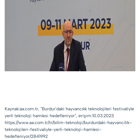
Kaynak:aa.com.tr, "Burdur'daki hayvancılık teknolojileri festivaliyle
yerli teknoloji hamlesi hedefleniyor", erişim:10.03.2023
https://www.aa.com.tr/tr/bilim-teknoloji/burdurdaki-hayvancilik-
teknolojileri-festivaliyle-yerli-teknoloji-hamlesi-
hedefleniyor/2841992