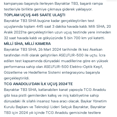
kampanyası başarıyla ilerleyen Bayraktar TB3, başarılı rampa
testleriyle birlikte gemiye çıkmaya giderek yaklaşıyor.
TOPLAM UÇUŞ 445 SAATE ULAŞTI
Bayraktar TB3 SİHA bugüne kadar gerçekleştirilen test
uçuşlarında toplam 445 saat 3 dakika havada kaldı. Milli SİHA, 20
Aralık 2023'te gerçekleştirilen uzun uçuş testinde yere inmeden
32 saat havada kaldı ve gökyüzünde 5 bin 700 km yol katetti.
MİLLİ SİHA, MİLLİ KAMERA
Bayraktar TB3 SİHA, 26 Mart 2024 tarihinde ilk kez Aselsan
tarafından milli olarak geliştirilen ASELFLIR-500 ile uçtu. İcra
edilen test kapsamında dünyadaki muadillerine göre en yüksek
performansa sahip olan ASELFLIR-500 Elektro-Optik Keşif,
Gözetleme ve Hedefleme Sistemi entegrasyonu başarıyla
gerçekleştirildi.
TCG ANADOLU'DAN İLK UÇUŞ 2024'TE
Bayraktar TB3 SİHA, katlanabilen kanat yapısıyla TCG Anadolu
gibi kısa pistli gemilerden kalkış ve iniş kabiliyetine sahip
dünyadaki ilk silahlı insansız hava aracı olacak. Baykar Yönetim
Kurulu Başkanı ve Teknoloji Lideri Selçuk Bayraktar, Bayraktar
TB3 için 2024 yılı içinde TCG Anadolu gemisinde testlere