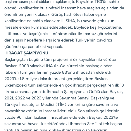
başlanmasını planladıklarını açıklamıştı. Bayraktar TB3'ün sahip
olacağı kabiliyetler bu sınıftaki insansız hava araçları açısından da
önemli bir yenilik olacak. Görüş hattı ötesi haberleşme
kabiliyetine de sahip olacak milli SİHA, bu sayede çok uzun
mesafelerden kumanda edilebilecek. Böylece keşif-gözetleme,
istihbarat ve taşıdığı akıllı mühimmatlar ile taarruz görevlerini
deniz aşırı hedeflere karşı icra ederek Türkiye'nin caydırıcı
gücünde çarpan etkisi yapacak.
İHRACAT ŞAMPİYONU
Başlangıçtan bugüne tüm projelerini öz kaynakları ile yürüten
Baykar, 2003 yılındaki İHA Ar-Ge sürecinin başlangıcından
itibaren tüm gelirlerinin yüzde 83'ünü ihracattan elde etti.
2023'te 1.8 milyar dolarlık ihracat gerçekleştiren Baykar,
ülkemizdeki tüm sektörlerde en çok ihracat gerçekleştiren ilk 10
firma arasında yer aldı. İhracatın Şampiyonları Ödülü alan Baykar,
2021, 2022 ve 2023 yıllarında Savunma Sanayi Başkanlığı ve
Türkiye İhracatçılar Meclisi (TİM) verilerine göre savunma ve
havacılık sektörünün ihracat lideri oldu. Son yıllarda gelirlerinin
yüzde 90'ından fazlasını ihracattan elde eden Baykar, 2023'te
savunma ve havacılık sektöründeki ihracatın 3'te 1'ini tek başına
yaptı. Dünyanın en büyük SİHA ihracatçısı olan Baykar'ın