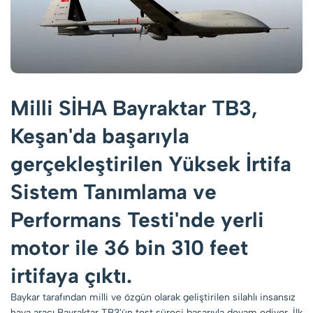
Milli SİHA Bayraktar TB3,
Keşan'da başarıyla
gerçekleştirilen Yüksek İrtifa
Sistem Tanımlama ve
Performans Testi'nde yerli
motor ile 36 bin 310 feet
irtifaya çıktı.
Baykar tarafından milli ve özgün olarak geliştirilen silahlı insansız
hava aracı Bayraktar TB3'ün test süreci başarıyla devam ediyor. İlk