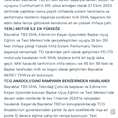
uçuşunu Cumhuriyet'in 100. yılına armağan olarak 27 Ekim 2023
tarihinde yaptıktan sonra çeşitli irtifalarda sistem tanımlama ve
performans testlerini başarıyla sürdüren milli SİHA, başarısını bir
adım daha ileriye götürerek kendisine ait en yüksek irtifaya çıktı.
YERLİ MOTOR İLE EN YÜKSEĞE
Bayraktar TB3 SİHA, Edirne'nin Keşan ilçesindeki Baykar Uçuş
Eğitim ve Test Merkezi'nde gerçekleştirilen uçuşta 36 bin 310
feet irtifaya çıktığı Yüksek İrtifa Sistem Performans Testini
başarıyla tamamladı. TEI tarafından yerli olarak geliştirilen PD-170
motoruyla havalanan milli SİHA, böylece kritik bir eşiği daha
geçti. Milli havacılık tarihimizin irtifa rekoru ise 45 bin 118 feet ile
Baykar tarafından milli ve özgün olarak geliştirilen Bayraktar
AKINCI TİHA'ya ait bulunuyor.
TCG ANADOLU'DAKİ RAMPANIN BENZERİNDEN HAVALANDI
Bayraktar TB3 SİHA, Tekirdağ Çorlu'da başlayan ve Edirne'nin
Keşan ilçesinde bulunan Baykar Uçuş Eğitim ve Test Merkezi'nde
devam eden testlerde ilk kez 1 Haziran 2024'te rampadan
havalandı. Keşan'da Bayraktar TB3'ün konuşlandırılacağı TCG
Anadolu'nun güvertesindeki şartlar ile aynı özelliklerde inşa edilen
pistte 12 derece eğime sahip bir rampa bulunuyor. Test