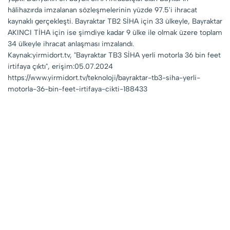
hâlihazırda imzalanan sözleşmelerinin yüzde 97.5'i ihracat
kaynaklı gerçekleşti. Bayraktar TB2 SİHA için 33 ülkeyle, Bayraktar
AKINCI TİHA için ise şimdiye kadar 9 ülke ile olmak üzere toplam
34 ülkeyle ihracat anlaşması imzalandı.
Kaynak:yirmidort.tv, "Bayraktar TB3 SİHA yerli motorla 36 bin feet
irtifaya çıktı", erişim:05.07.2024
https://www.yirmidort.tv/teknoloji/bayraktar-tb3-siha-yerli-
motorla-36-bin-feet-irtifaya-cikti-188433