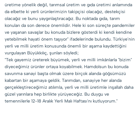
üretime yönelik değil, tarımsal üretim ve gıda üretimi anlamında
da elbette ki yerli ürünlerimizin takipçisi olacağız, destekçisi
olacağız ve bunu yaygınlaştıracağız. Bu noktada gıda, tarım
konuları da son derece önemlidir. Hele ki son süreçte pandemiler
ve yaşanan savaşlar bu konuda bizlere gösterdi ki kendi kendine
yetebilmek hayati önem taşıyor" ifadelerinde bulundu. Türkiye'nin
yerli ve milli üretim konusunda önemli bir aşama kaydettiğini
vurgulayan Büyükkılıç, şunları söyledi;
"Tek gayemiz üreterek büyümek, yerli ve milli imkânlarla "bizim"
diyeceğimiz ürünler ortaya koyabilmek. Hamdolsun bu konuda
savunma sanayi başta olmak üzere birçok alanda göğsümüzü
kabartan bir aşamaya geldik. Tarımdan, sanayiye her alanda
gerçekleştireceğimiz atılımla, yerli ve milli üretimle inşallah daha
güzel yarınlara hep birlikte yürüyeceğiz. Bu duygu ve
temennilerle 12-18 Aralık Yerli Malı Haftası'nı kutluyorum."