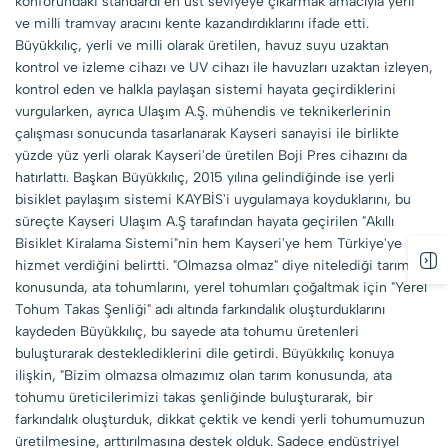
konforundaki standardı en üst seviyeye çıkarmak amacıyla yerli
ve milli tramvay aracını kente kazandırdıklarını ifade etti.
Büyükkılıç, yerli ve milli olarak üretilen, havuz suyu uzaktan
kontrol ve izleme cihazı ve UV cihazı ile havuzları uzaktan izleyen,
kontrol eden ve halkla paylaşan sistemi hayata geçirdiklerini
vurgularken, ayrıca Ulaşım A.Ş. mühendis ve teknikerlerinin
çalışması sonucunda tasarlanarak Kayseri sanayisi ile birlikte
yüzde yüz yerli olarak Kayseri'de üretilen Boji Pres cihazını da
hatırlattı. Başkan Büyükkılıç, 2015 yılına gelindiğinde ise yerli
bisiklet paylaşım sistemi KAYBİS'i uygulamaya koyduklarını, bu
süreçte Kayseri Ulaşım A.Ş tarafından hayata geçirilen "Akıllı
Bisiklet Kiralama Sistemi"nin hem Kayseri'ye hem Türkiye'ye
hizmet verdiğini belirtti. "Olmazsa olmaz" diye nitelediği tarım
konusunda, ata tohumlarını, yerel tohumları çoğaltmak için "Yerel
Tohum Takas Şenliği" adı altında farkındalık oluşturduklarını
kaydeden Büyükkılıç, bu sayede ata tohumu üretenleri
buluşturarak desteklediklerini dile getirdi. Büyükkılıç konuya
ilişkin, "Bizim olmazsa olmazımız olan tarım konusunda, ata
tohumu üreticilerimizi takas şenliğinde buluşturarak, bir
farkındalık oluşturduk, dikkat çektik ve kendi yerli tohumumuzun
üretilmesine, arttırılmasına destek olduk. Sadece endüstriyel