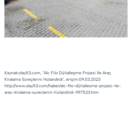
Kaynak:olay53.com, "Alc Filo Dijitalleşme Projesi İle Araç
Kiralama Süreçlerini Hızlandırdı", erişim:09.03.2023
http://www.olay53.com/haber/alc-filo-dijitallesme-projesi-ile-
arac-kiralama-sureclerini-hizlandirdi-1197523.htm