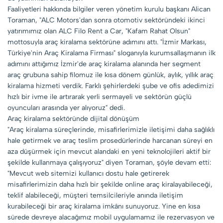
Faaliyetleri hakkında bilgiler veren yönetim kurulu başkanı Alican
Toraman, "ALC Motors'dan sonra otomotiv sektöründeki ikinci
yatırımımız olan ALC Filo Rent a Car, "Kafam Rahat Olsun"
mottosuyla araç kiralama sektörüne adımını attı. "İzmir Markası,
Türkiye'nin Araç Kiralama Firması" sloganıyla kurumsallaşmanın ilk
adımını attığımız İzmir'de araç kiralama alanında her segment
araç grubuna sahip filomuz ile kısa dönem günlük, aylık, yıllık araç
kiralama hizmeti verdik. Farklı şehirlerdeki şube ve ofis adedimizi
hızlı bir ivme ile artırarak yerli sermayeli ve sektörün güçlü
oyuncuları arasında yer alıyoruz" dedi.
Araç kiralama sektöründe dijital dönüşüm
"Araç kiralama süreçlerinde, misafirlerimizle iletişimi daha sağlıklı
hale getirmek ve araç teslim prosedürlerinde harcanan süreyi en
aza düşürmek için mevcut alandaki en yeni teknolojileri aktif bir
şekilde kullanmaya çalışıyoruz" diyen Toraman, şöyle devam etti:
"Mevcut web sitemizi kullanıcı dostu hale getirerek
misafirlerimizin daha hızlı bir şekilde online araç kiralayabileceği,
teklif alabileceği, müşteri temsilcileriyle anında iletişim
kurabileceği bir araç kiralama imkânı sunuyoruz. Yine en kısa
sürede devreye alacağımız mobil uygulamamız ile rezervasyon ve