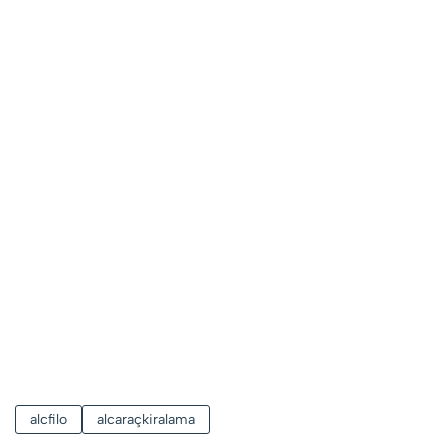
alcfilo
alcaraçkiralama