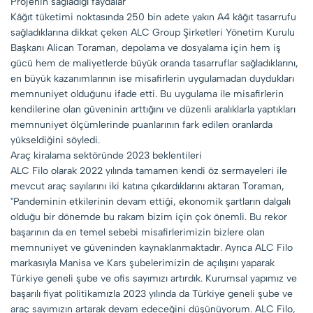
Projenin sağladığı faydalar
Kâğıt tüketimi noktasında 250 bin adete yakın A4 kâğıt tasarrufu
sağladıklarına dikkat çeken ALC Group Şirketleri Yönetim Kurulu
Başkanı Alican Toraman, depolama ve dosyalama için hem iş
gücü hem de maliyetlerde büyük oranda tasarruflar sağladıklarını,
en büyük kazanımlarının ise misafirlerin uygulamadan duydukları
memnuniyet olduğunu ifade etti. Bu uygulama ile misafirlerin
kendilerine olan güveninin arttığını ve düzenli aralıklarla yaptıkları
memnuniyet ölçümlerinde puanlarının fark edilen oranlarda
yükseldiğini söyledi.
Araç kiralama sektöründe 2023 beklentileri
ALC Filo olarak 2022 yılında tamamen kendi öz sermayeleri ile
mevcut araç sayılarını iki katına çıkardıklarını aktaran Toraman,
"Pandeminin etkilerinin devam ettiği, ekonomik şartların dalgalı
olduğu bir dönemde bu rakam bizim için çok önemli. Bu rekor
başarının da en temel sebebi misafirlerimizin bizlere olan
memnuniyet ve güveninden kaynaklanmaktadır. Ayrıca ALC Filo
markasıyla Manisa ve Kars şubelerimizin de açılışını yaparak
Türkiye geneli şube ve ofis sayımızı artırdık. Kurumsal yapımız ve
başarılı fiyat politikamızla 2023 yılında da Türkiye geneli şube ve
araç sayımızın artarak devam edeceğini düşünüyorum. ALC Filo,