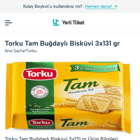
Kolay Boykot'u kullandınız mı?.
Hemen dene!
Torku Tam Buğdaylı Bisküvi 3x131 gr
Ana Sayfa
Torku
Torku Tam Buğdaylı Bisküvi 3x131 gr Ürün Bilgileri