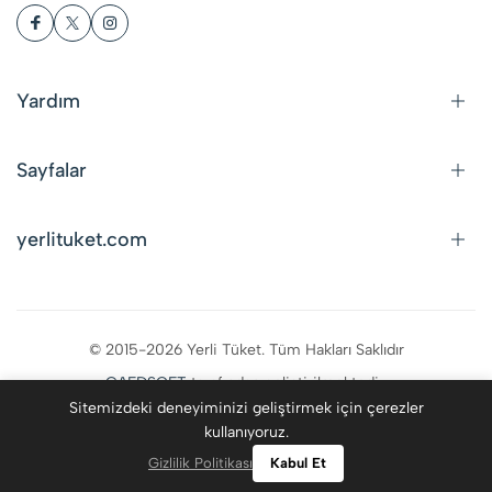
Yardım
Sayfalar
yerlituket.com
© 2015-2026 Yerli Tüket. Tüm Hakları Saklıdır
CAFDSOFT
tarafından geliştirilmektedir.
Sitemizdeki deneyiminizi geliştirmek için çerezler
kullanıyoruz.
0
Gizlilik Politikası
Kabul Et
Kategoriler
Giriş Yap
Favoriler
Ara