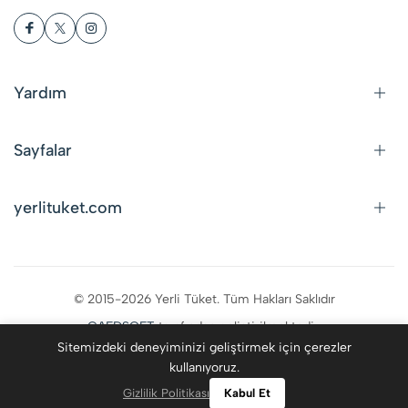
Yardım
Sayfalar
yerlituket.com
© 2015-2026 Yerli Tüket. Tüm Hakları Saklıdır
CAFDSOFT
tarafından geliştirilmektedir.
Sitemizdeki deneyiminizi geliştirmek için çerezler
kullanıyoruz.
0
Gizlilik Politikası
Kabul Et
Kategoriler
Giriş Yap
Favoriler
Ara