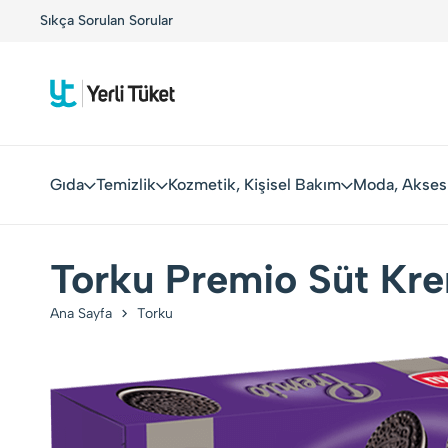
!
Sıkça Sorulan Sorular
Yerli Tüketiciler, Yerli Markalarla Buluşuyor!
Gıda
Temizlik
Kozmetik, Kişisel Bakım
Moda, Akses
Torku Premio Süt Kre
Ana Sayfa
Torku