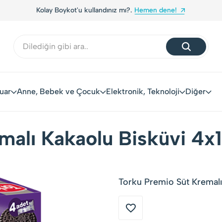
Kolay Boykot'u kullandınız mı?.
Hemen dene!
uar
Anne, Bebek ve Çocuk
Elektronik, Teknoloji
Diğer
malı Kakaolu Bisküvi 4x1
Torku Premio Süt Kremalı 