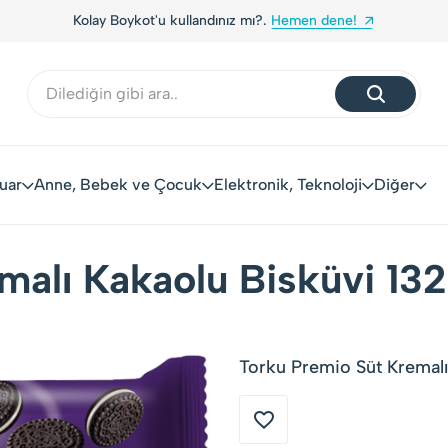
Kolay Boykot'u kullandınız mı?.
Hemen dene!
uar
Anne, Bebek ve Çocuk
Elektronik, Teknoloji
Diğer
malı Kakaolu Bisküvi 132
Torku Premio Süt Kremalı 