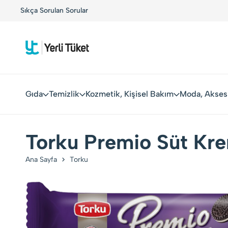
!
Sıkça Sorulan Sorular
Yerli Tüketiciler, Yerli Markalarla Buluşuyor!
Gıda
Temizlik
Kozmetik, Kişisel Bakım
Moda, Akses
Torku Premio Süt Kre
Ana Sayfa
Torku