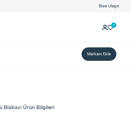
Kolay Boykot'u kullandınız mı?.
Hemen dene!
Bize Ulaşın
0
Markanı Ekle
ü Bisküvi Ürün Bilgileri