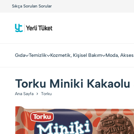
r!
Sıkça Sorulan Sorular
Kolay Boykot'u kullandınız mı?.
Hemen dene!
Gıda
Temizlik
Kozmetik, Kişisel Bakım
Moda, Akses
Torku Miniki Kakaolu 
Ana Sayfa
Torku