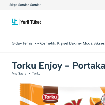
!
Sıkça Sorulan Sorular
Yerli Tüketiciler, Yerli Markalarla Buluşuyor!
Gıda
Temizlik
Kozmetik, Kişisel Bakım
Moda, Akses
Torku Enjoy - Portaka
Ana Sayfa
Torku