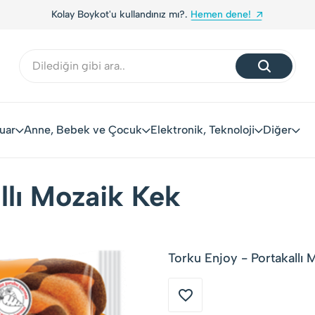
Kolay Boykot'u kullandınız mı?.
Hemen dene!
uar
Anne, Bebek ve Çocuk
Elektronik, Teknoloji
Diğer
llı Mozaik Kek
Torku Enjoy - Portakallı 