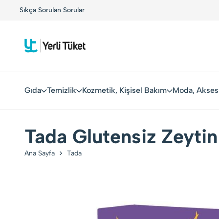
!
Sıkça Sorulan Sorular
Yerli Tüketiciler, Yerli Markalarla Buluşuyor!
Gıda
Temizlik
Kozmetik, Kişisel Bakım
Moda, Akses
Tada Glutensiz Zeytin 
Ana Sayfa
Tada