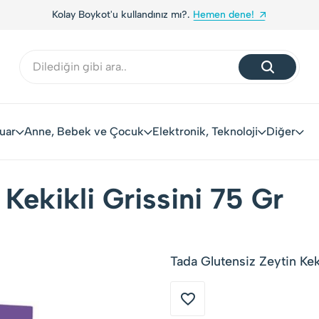
Kolay Boykot'u kullandınız mı?.
Hemen dene!
uar
Anne, Bebek ve Çocuk
Elektronik, Teknoloji
Diğer
Kekikli Grissini 75 Gr
Tada Glutensiz Zeytin Keki