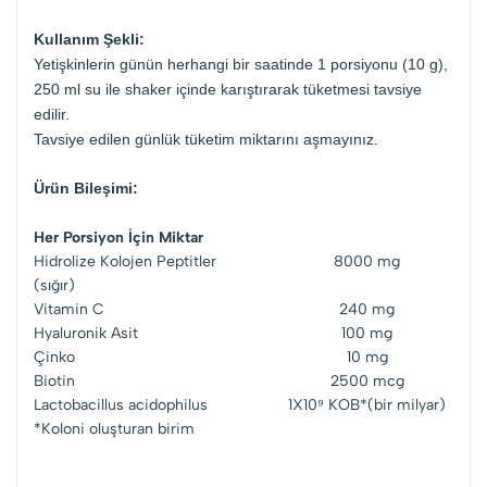
Kullanım Şekli:
Yetişkinlerin günün herhangi bir saatinde 1 porsiyonu (10 g),
250 ml su ile shaker içinde karıştırarak tüketmesi tavsiye
edilir.
Tavsiye edilen günlük tüketim miktarını aşmayınız.
Ürün Bileşimi:
Her Porsiyon İçin Miktar
Hidrolize Kolojen Peptitler
8000 mg
(sığır)
Vitamin C
240 mg
Hyaluronik Asit
100 mg
Çinko
10 mg
Biotin
2500 mcg
Lactobacillus acidophilus
1X10⁹ KOB*(bir milyar)
*Koloni oluşturan birim