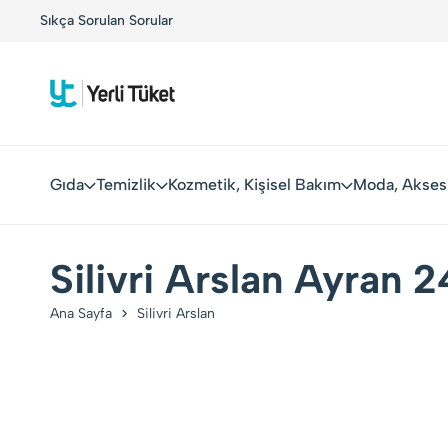
!
Sıkça Sorulan Sorular
Yerli Tüketiciler, Yerli Markalarla Buluşuyor!
Gıda
Temizlik
Kozmetik, Kişisel Bakım
Moda, Akses
Silivri Arslan Ayran 
Ana Sayfa
Silivri Arslan