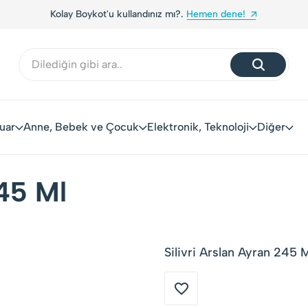
Kolay Boykot'u kullandınız mı?.
Hemen dene!
uar
Anne, Bebek ve Çocuk
Elektronik, Teknoloji
Diğer
245 Ml
Silivri Arslan Ayran 245 M