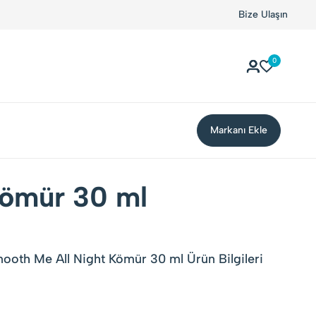
Yerli Tüketiciler, Yerli Markalarla Buluşuyor!
Bize Ulaşın
Kolay 
0
Markanı Ekle
Kömür 30 ml
oth Me All Night Kömür 30 ml Ürün Bilgileri