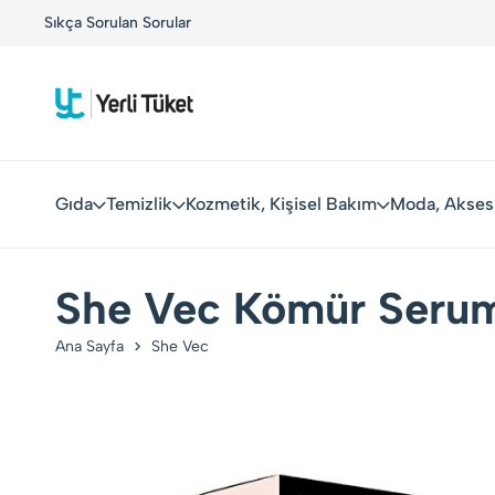
Sıkça Sorulan Sorular
Yerli Tüketiciler, Yerli Markalarla Buluşuyor!
Gıda
Temizlik
Kozmetik, Kişisel Bakım
Moda, Akses
She Vec Kömür Serum
Ana Sayfa
She Vec