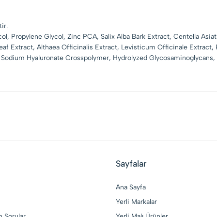
tir.
ol, Propylene Glycol, Zinc PCA, Salix Alba Bark Extract, Centella Asia
f Extract, Althaea Officinalis Extract, Levisticum Officinale Extract, 
id, Sodium Hyaluronate Crosspolymer, Hydrolyzed Glycosaminoglycans,
Sayfalar
Ana Sayfa
Yerli Markalar
n Sorular
Yerli Malı Ürünler