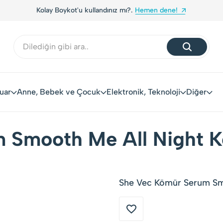
Kolay Boykot'u kullandınız mı?.
Hemen dene!
uar
Anne, Bebek ve Çocuk
Elektronik, Teknoloji
Diğer
 Smooth Me All Night 
She Vec Kömür Serum Smo