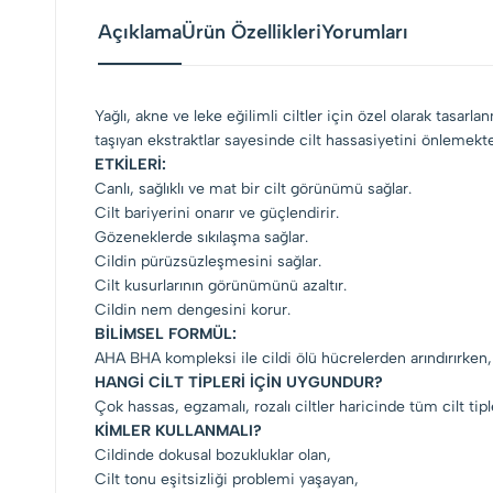
Açıklama
Ürün Özellikleri
Yorumları
Yağlı, akne ve leke eğilimli ciltler için özel olarak tasar
taşıyan ekstraktlar sayesinde cilt hassasiyetini önlemekte
ETKİLERİ:
Canlı, sağlıklı ve mat bir cilt görünümü sağlar.
Cilt bariyerini onarır ve güçlendirir.
Gözeneklerde sıkılaşma sağlar.
Cildin pürüzsüzleşmesini sağlar.
Cilt kusurlarının görünümünü azaltır.
Cildin nem dengesini korur.
BİLİMSEL FORMÜL:
AHA BHA kompleksi ile cildi ölü hücrelerden arındırırken,
HANGİ CİLT TİPLERİ İÇİN UYGUNDUR?
Çok hassas, egzamalı, rozalı ciltler haricinde tüm cilt t
KİMLER KULLANMALI?
Cildinde dokusal bozukluklar olan,
Cilt tonu eşitsizliği problemi yaşayan,