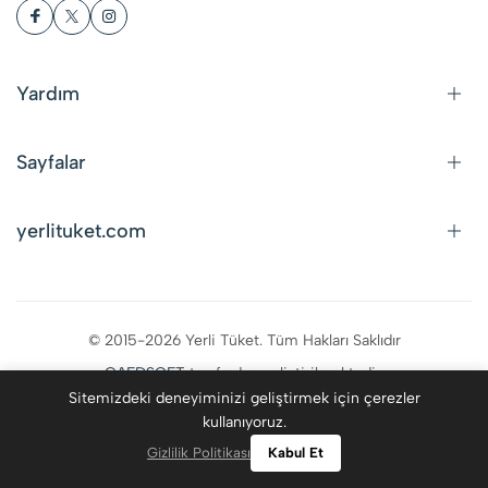
Yardım
Sayfalar
yerlituket.com
© 2015-2026 Yerli Tüket. Tüm Hakları Saklıdır
CAFDSOFT
tarafından geliştirilmektedir.
Sitemizdeki deneyiminizi geliştirmek için çerezler
kullanıyoruz.
0
Gizlilik Politikası
Kabul Et
Kategoriler
Giriş Yap
Favoriler
Ara