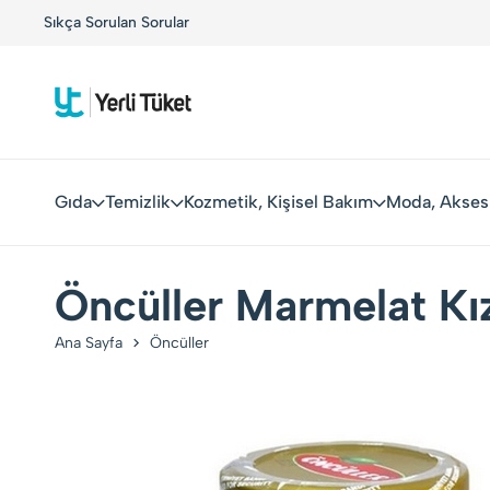
!
Sıkça Sorulan Sorular
Yerli Tüketiciler, Yerli Markalarla Buluşuyor!
Gıda
Temizlik
Kozmetik, Kişisel Bakım
Moda, Akses
Öncüller Marmelat Kız
Ana Sayfa
Öncüller