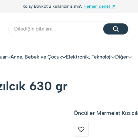
Kolay Boykot'u kullandınız mı?.
Hemen dene!
uar
Anne, Bebek ve Çocuk
Elektronik, Teknoloji
Diğer
ılcık 630 gr
Öncüller Marmelat Kızılcı