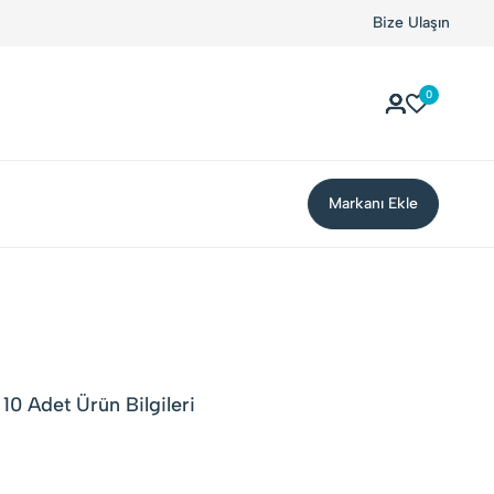
er, Yerli Markalarla Buluşuyor!
Kolay Boykot'u kullandın
Bize Ulaşın
0
Markanı Ekle
10 Adet Ürün Bilgileri