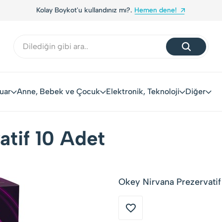
kot'u kullandınız mı?.
Hemen dene!
Yerli Tüketicil
uar
Anne, Bebek ve Çocuk
Elektronik, Teknoloji
Diğer
atif 10 Adet
Okey Nirvana Prezervatif 