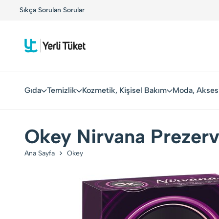
Yerli Tüketiciler, Yerli Markalarla Buluşuyor!
Sıkça Sorulan Sorular
Kolay Boy
Gıda
Temizlik
Kozmetik, Kişisel Bakım
Moda, Akses
Okey Nirvana Prezerv
Ana Sayfa
Okey