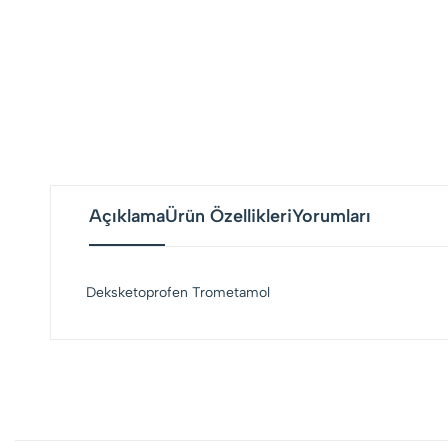
Açıklama
Ürün Özellikleri
Yorumları
Deksketoprofen Trometamol