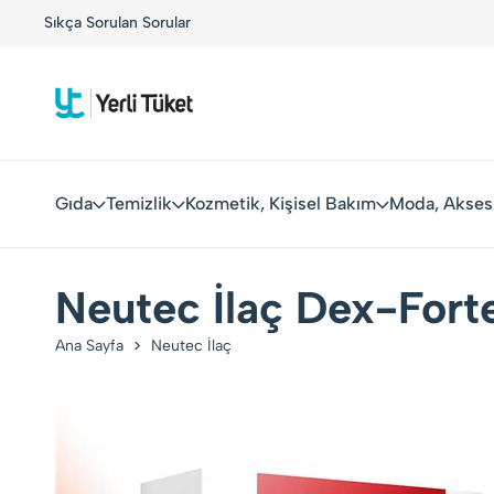
!
Sıkça Sorulan Sorular
Yerli Tüketiciler, Yerli Markalarla Buluşuyor!
Gıda
Temizlik
Kozmetik, Kişisel Bakım
Moda, Akses
Neutec İlaç Dex-Fort
Ana Sayfa
Neutec İlaç