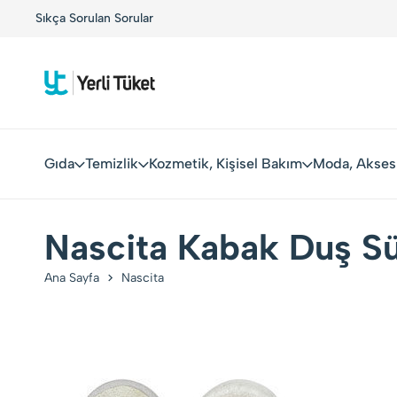
!
Sıkça Sorulan Sorular
Yerli Tüketiciler, Yerli Markalarla Buluşuyor!
Gıda
Temizlik
Kozmetik, Kişisel Bakım
Moda, Akses
Nascita Kabak Duş S
Ana Sayfa
Nascita