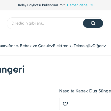
Kolay Boykot'u kullandınız mı?.
Hemen dene!
uar
Anne, Bebek ve Çocuk
Elektronik, Teknoloji
Diğer
üngeri
Nascita Kabak Duş Süngeri