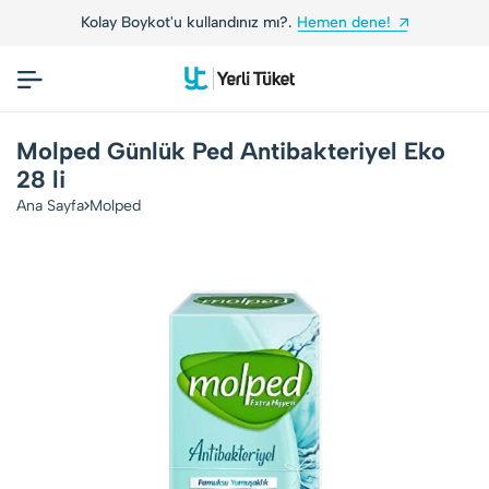
Kolay Boykot'u kullandınız mı?.
Hemen dene!
Molped Günlük Ped Antibakteriyel Eko
28 li
Ana Sayfa
Molped