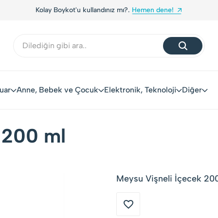
Kolay Boykot'u kullandınız mı?.
Hemen dene!
uar
Anne, Bebek ve Çocuk
Elektronik, Teknoloji
Diğer
 200 ml
Meysu Vişneli İçecek 200 