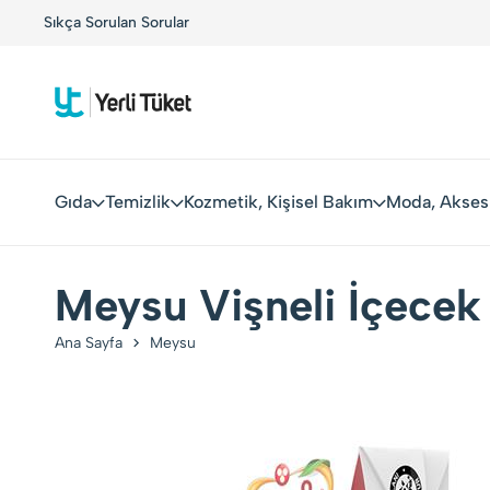
!
Sıkça Sorulan Sorular
Yerli Tüketiciler, Yerli Markalarla Buluşuyor!
Gıda
Temizlik
Kozmetik, Kişisel Bakım
Moda, Akses
Meysu Vişneli İçecek
Ana Sayfa
Meysu