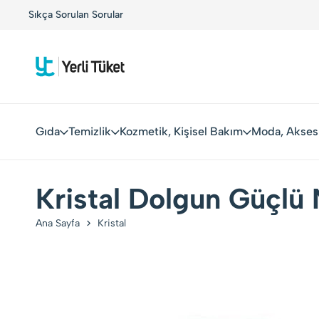
!
Sıkça Sorulan Sorular
Yerli Tüketiciler, Yerli Markalarla Buluşuyor!
Gıda
Temizlik
Kozmetik, Kişisel Bakım
Moda, Akses
Kristal Dolgun Güçlü 
Ana Sayfa
Kristal