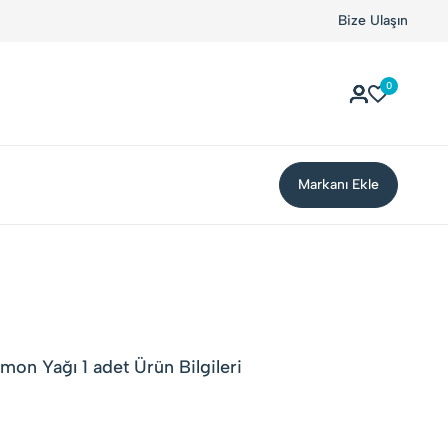
r!
Kolay Boykot'u kullandınız mı?.
Hemen dene!
Bize Ulaşın
0
Markanı Ekle
imon Yağı 1 adet Ürün Bilgileri