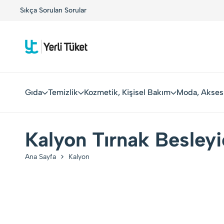
alarla Buluşuyor!
Sıkça Sorulan Sorular
Kolay Boykot'u kullandınız mı?.
Heme
Gıda
Temizlik
Kozmetik, Kişisel Bakım
Moda, Akses
Kalyon Tırnak Besleyi
Ana Sayfa
Kalyon