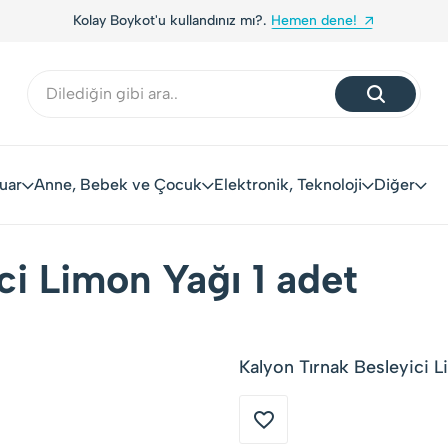
n dene!
Yerli Tüketiciler, Yerli Markalarla Buluşuyo
uar
Anne, Bebek ve Çocuk
Elektronik, Teknoloji
Diğer
ci Limon Yağı 1 adet
Kalyon Tırnak Besleyici L