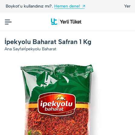
andınız mı?.
Hemen dene!
Yerli Tüketiciler, Yerli
İpekyolu Baharat Safran 1 Kg
Ana Sayfa
İpekyolu Baharat