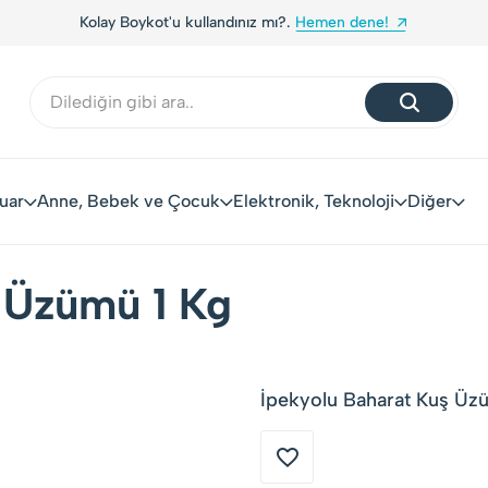
Kolay Boykot'u kullandınız mı?.
Hemen dene!
uar
Anne, Bebek ve Çocuk
Elektronik, Teknoloji
Diğer
 Üzümü 1 Kg
İpekyolu Baharat Kuş Üzü