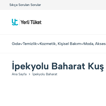
!
Sıkça Sorulan Sorular
Yerli Tüketiciler, Yerli Markalarla Buluşuyor!
Gıda
Temizlik
Kozmetik, Kişisel Bakım
Moda, Akses
İpekyolu Baharat Kuş
Ana Sayfa
İpekyolu Baharat