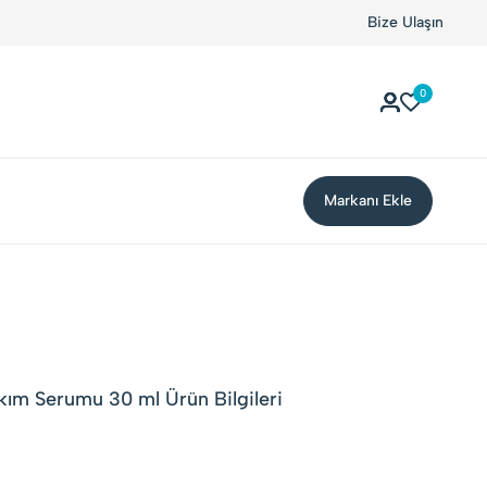
rkalarla Buluşuyor!
Kolay Boykot'u kullandınız mı?.
Bize Ulaşın
Hem
0
Markanı Ekle
m Serumu 30 ml Ürün Bilgileri