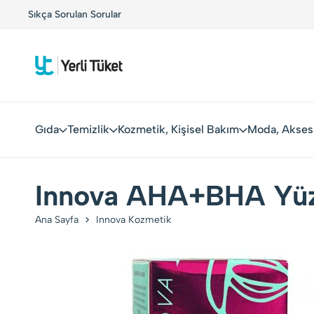
ciler, Yerli Markalarla Buluşuyor!
Sıkça Sorulan Sorular
Kolay Boykot'u kulla
Gıda
Temizlik
Kozmetik, Kişisel Bakım
Moda, Akses
Innova AHA+BHA Yüz
Ana Sayfa
Innova Kozmetik