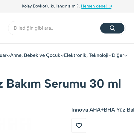
ndınız mı?.
Hemen dene!
Yerli Tüketiciler, Yerli Ma
uar
Anne, Bebek ve Çocuk
Elektronik, Teknoloji
Diğer
 Bakım Serumu 30 ml
Innova AHA+BHA Yüz Bakı