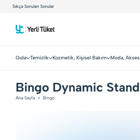
!
Sıkça Sorulan Sorular
Yerli Tüketiciler, Yerli Markalarla Buluşuyor!
Gıda
Temizlik
Kozmetik, Kişisel Bakım
Moda, Akses
Bingo Dynamic Standar
Ana Sayfa
Bingo