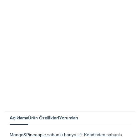
Açıklama
Ürün Özellikleri
Yorumları
Mango&Pineapple sabunlu banyo lifi. Kendinden sabunlu