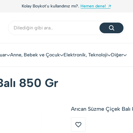
Kolay Boykot'u kullandınız mı?.
Hemen dene!
uar
Anne, Bebek ve Çocuk
Elektronik, Teknoloji
Diğer
alı 850 Gr
Arıcan Süzme Çiçek Balı 