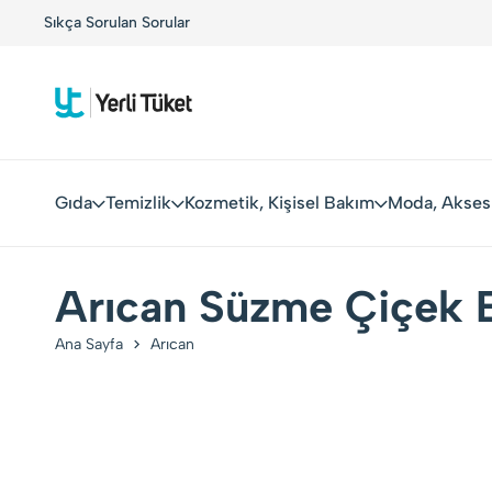
!
Sıkça Sorulan Sorular
Yerli Tüketiciler, Yerli Markalarla Buluşuyor!
Gıda
Temizlik
Kozmetik, Kişisel Bakım
Moda, Akses
Arıcan Süzme Çiçek B
Ana Sayfa
Arıcan