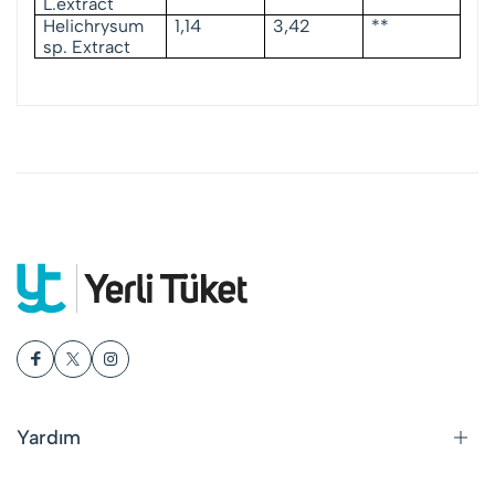
L.extract
Helichrysum
1,14
3,42
**
sp. Extract
Yardım