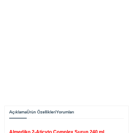
Açıklama
Ürün Özellikleri
Yorumları
Almediko 2-Aticyto Complex Şurup 240 ml