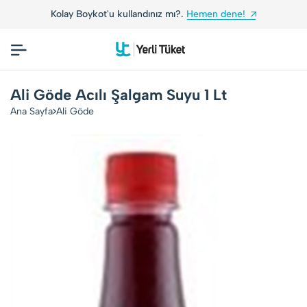
oykot'u kullandınız mı?.
Hemen dene!
Yerli Tüket
Ali Göde Acılı Şalgam Suyu 1 Lt
Ana Sayfa
Ali Göde