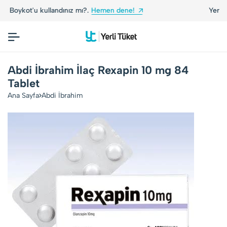
ınız mı?.
Hemen dene!
Yerli Tüketiciler, Yerli M
Abdi İbrahim İlaç Rexapin 10 mg 84
Tablet
Ana Sayfa
Abdi İbrahim