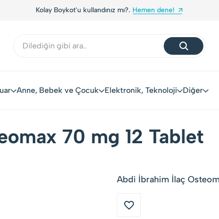
Kolay Boykot'u kullandınız mı?.
Hemen dene!
uar
Anne, Bebek ve Çocuk
Elektronik, Teknoloji
Diğer
teomax 70 mg 12 Tablet
Abdi İbrahim İlaç Osteoma