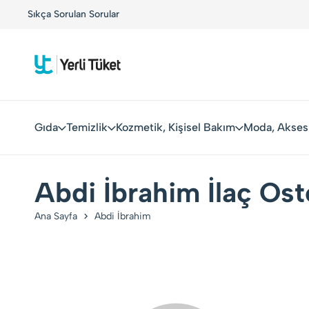
!
Sıkça Sorulan Sorular
Yerli Tüketiciler, Yerli Markalarla Buluşuyor!
Gıda
Temizlik
Kozmetik, Kişisel Bakım
Moda, Akses
Abdi İbrahim İlaç Os
Ana Sayfa
Abdi İbrahim