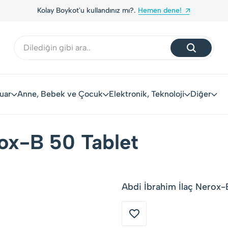
Kolay Boykot'u kullandınız mı?.
Hemen dene!
uar
Anne, Bebek ve Çocuk
Elektronik, Teknoloji
Diğer
rox-B 50 Tablet
Abdi İbrahim İlaç Nerox-B