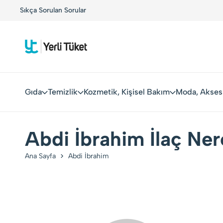
!
Sıkça Sorulan Sorular
Yerli Tüketiciler, Yerli Markalarla Buluşuyor!
Gıda
Temizlik
Kozmetik, Kişisel Bakım
Moda, Akses
Abdi İbrahim İlaç Ne
Ana Sayfa
Abdi İbrahim