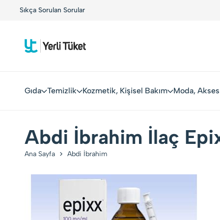
!
Sıkça Sorulan Sorular
Yerli Tüketiciler, Yerli Markalarla Buluşuyor!
Gıda
Temizlik
Kozmetik, Kişisel Bakım
Moda, Akses
Abdi İbrahim İlaç Ep
Ana Sayfa
Abdi İbrahim