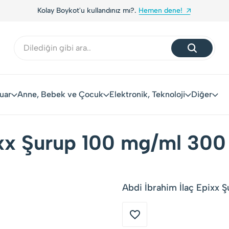
Kolay Boykot'u kullandınız mı?.
Hemen dene!
uar
Anne, Bebek ve Çocuk
Elektronik, Teknoloji
Diğer
ixx Şurup 100 mg/ml 300
Abdi İbrahim İlaç Epixx 