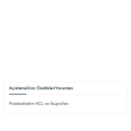
Açıklama
Ürün Özellikleri
Yorumları
Psödoefedrin HCL ve İbuprofen