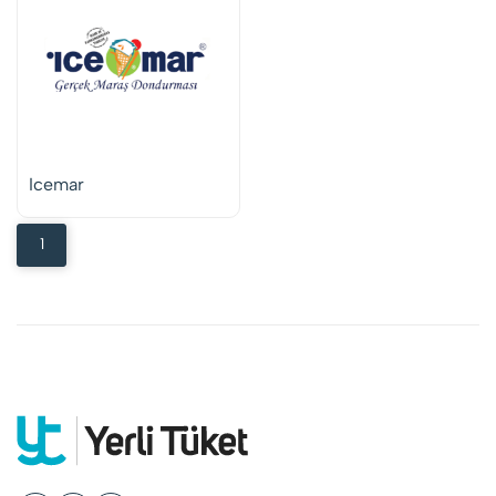
Icemar
1