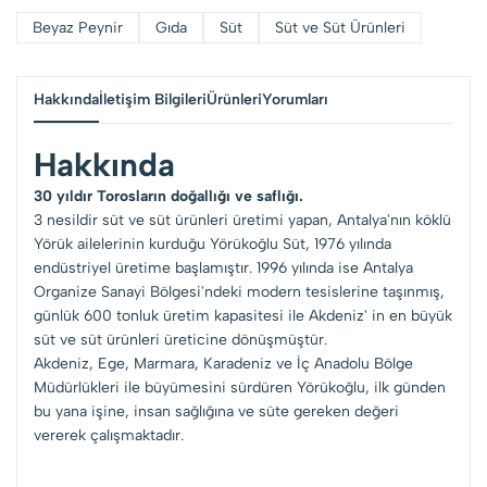
Beyaz Peynir
Gıda
Süt
Süt ve Süt Ürünleri
Hakkında
İletişim Bilgileri
Ürünleri
Yorumları
Hakkında
30 yıldır Torosların doğallığı ve saflığı.
3 nesildir süt ve süt ürünleri üretimi yapan, Antalya'nın köklü
Yörük ailelerinin kurduğu Yörükoğlu Süt, 1976 yılında
endüstriyel üretime başlamıştır. 1996 yılında ise Antalya
Organize Sanayi Bölgesi'ndeki modern tesislerine taşınmış,
günlük 600 tonluk üretim kapasitesi ile Akdeniz' in en büyük
süt ve süt ürünleri üreticine dönüşmüştür.
Akdeniz, Ege, Marmara, Karadeniz ve İç Anadolu Bölge
Müdürlükleri ile büyümesini sürdüren Yörükoğlu, ilk günden
bu yana işine, insan sağlığına ve süte gereken değeri
vererek çalışmaktadır.