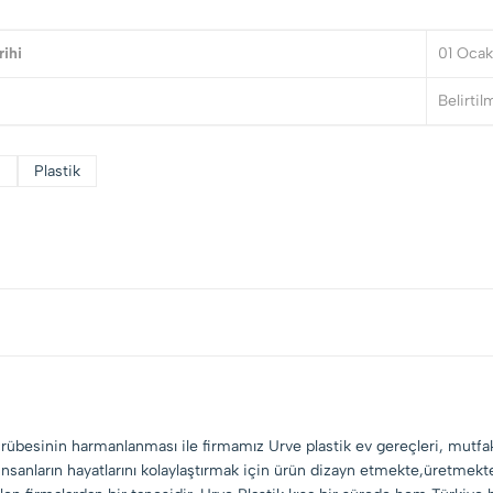
rihi
01 Ocak
Belirti
i
Plastik
crübesinin harmanlanması ile firmamız Urve plastik ev gereçleri, mutfak 
ik insanların hayatlarını kolaylaştırmak için ürün dizayn etmekte,üretmek