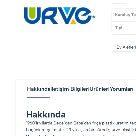
Kuruluş Ta
Tipi
Ev Aletler
Hakkında
İletişim Bilgileri
Ürünleri
Yorumları
Hakkında
1960’lı yıllarda Dede’den Baba’dan fırça plastik üretim te
bugünlere gelmiştir. 23 yılı aşkın bir süredir, urve plast