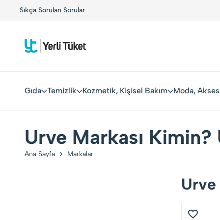
!
Sıkça Sorulan Sorular
Yerli Tüketiciler, Yerli Markalarla Buluşuyor!
Gıda
Temizlik
Kozmetik, Kişisel Bakım
Moda, Akses
Urve Markası Kimin? 
Ana Sayfa
Markalar
Urve 