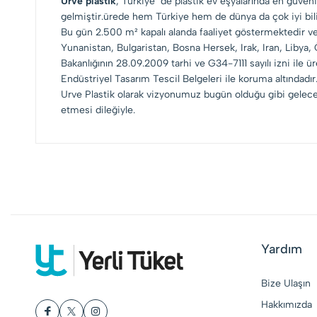
Urve plastik
, Türkiye’ de plastik ev eşyalarında en güven
gelmiştir.ürede hem Türkiye hem de dünya da çok iyi bili
Bu gün 2.500 m² kapalı alanda faaliyet göstermektedir ve
Yunanistan, Bulgaristan, Bosna Hersek, Irak, Iran, Libya
Bakanlığının 28.09.2009 tarhi ve G34-7111 sayılı izni ile 
Endüstriyel Tasarım Tescil Belgeleri ile koruma altındadır
Urve Plastik olarak vizyonumuz bugün olduğu gibi gelecekt
etmesi dileğiyle.
Yardım
Bize Ulaşın
Hakkımızda