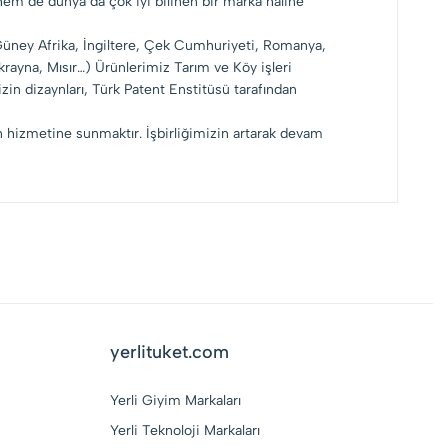
 hem de dünya da çok iyi bilinen bir marka haline
 Güney Afrika, İngiltere, Çek Cumhuriyeti, Romanya,
rayna, Mısır…) Ürünlerimiz Tarım ve Köy işleri
zin dizaynları, Türk Patent Enstitüsü tarafından
in hizmetine sunmaktır. İşbirliğimizin artarak devam
yerlituket.com
Yerli Giyim Markaları
Yerli Teknoloji Markaları