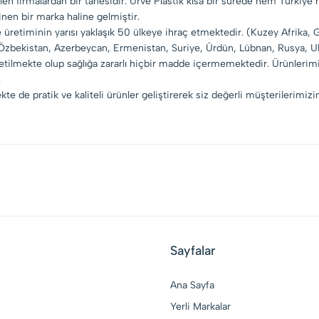
ilen firmalardan bir tanesidir. Urve Plastik kısa bir sürede hem Türkiye
nen bir marka haline gelmiştir.
 üretiminin yarısı yaklaşık 50 ülkeye ihraç etmektedir. (Kuzey Afrika,
, Özbekistan, Azerbeycan, Ermenistan, Suriye, Ürdün, Lübnan, Rusya, Uk
üretilmekte olup sağlığa zararlı hiçbir madde içermemektedir. Ürünlerimi
.
e de pratik ve kaliteli ürünler geliştirerek siz değerli müşterilerimiz
Sayfalar
Ana Sayfa
Yerli Markalar