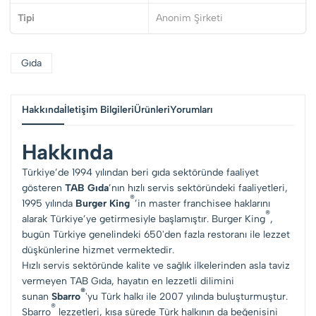
Tipi
Anonim Şirketi
Gıda
Hakkında
İletişim Bilgileri
Ürünleri
Yorumları
Hakkında
Türkiye’de 1994 yılından beri gıda sektöründe faaliyet
gösteren
TAB Gıda
’nın hızlı servis sektöründeki faaliyetleri,
®
1995 yılında
Burger King
’in master franchisee haklarını
®
alarak Türkiye’ye getirmesiyle başlamıştır. Burger King
,
bugün Türkiye genelindeki 650'den fazla restoranı ile lezzet
düşkünlerine hizmet vermektedir.
Hızlı servis sektöründe kalite ve sağlık ilkelerinden asla taviz
vermeyen TAB Gıda, hayatın en lezzetli dilimini
®
sunan
Sbarro
'yu Türk halkı ile 2007 yılında buluşturmuştur.
®
Sbarro
lezzetleri, kısa sürede Türk halkının da beğenisini