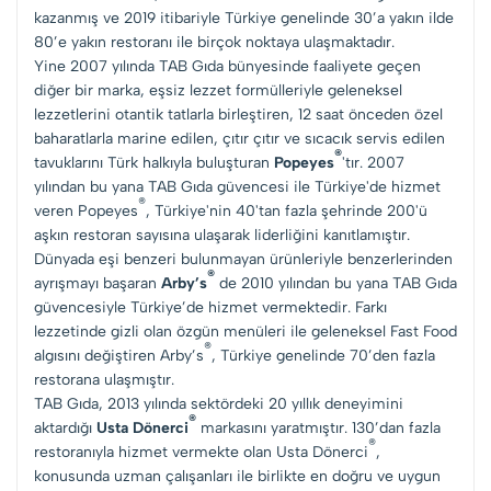
kazanmış ve 2019 itibariyle Türkiye genelinde 30’a yakın ilde
80’e yakın restoranı ile birçok noktaya ulaşmaktadır.
Yine 2007 yılında TAB Gıda bünyesinde faaliyete geçen
diğer bir marka, eşsiz lezzet formülleriyle geleneksel
lezzetlerini otantik tatlarla birleştiren, 12 saat önceden özel
baharatlarla marine edilen, çıtır çıtır ve sıcacık servis edilen
®
tavuklarını Türk halkıyla buluşturan
Popeyes
'tır. 2007
yılından bu yana TAB Gıda güvencesi ile Türkiye'de hizmet
®
veren Popeyes
, Türkiye'nin 40'tan fazla şehrinde 200'ü
aşkın restoran sayısına ulaşarak liderliğini kanıtlamıştır.
Dünyada eşi benzeri bulunmayan ürünleriyle benzerlerinden
®
ayrışmayı başaran
Arby’s
de 2010 yılından bu yana TAB Gıda
güvencesiyle Türkiye’de hizmet vermektedir. Farkı
lezzetinde gizli olan özgün menüleri ile geleneksel Fast Food
®
algısını değiştiren Arby’s
, Türkiye genelinde 70’den fazla
restorana ulaşmıştır.
TAB Gıda, 2013 yılında sektördeki 20 yıllık deneyimini
®
aktardığı
Usta Dönerci
markasını yaratmıştır. 130’dan fazla
®
restoranıyla hizmet vermekte olan Usta Dönerci
,
konusunda uzman çalışanları ile birlikte en doğru ve uygun