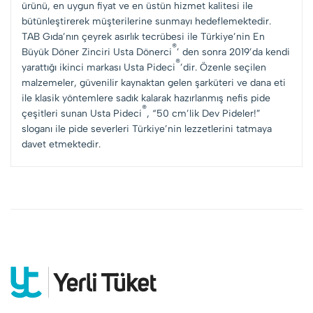
ürünü, en uygun fiyat ve en üstün hizmet kalitesi ile
bütünleştirerek müşterilerine sunmayı hedeflemektedir.
TAB Gıda’nın çeyrek asırlık tecrübesi ile Türkiye’nin En
®
Büyük Döner Zinciri Usta Dönerci
’ den sonra 2019’da kendi
®
yarattığı ikinci markası Usta Pideci
’dir. Özenle seçilen
malzemeler, güvenilir kaynaktan gelen şarküteri ve dana eti
ile klasik yöntemlere sadık kalarak hazırlanmış nefis pide
®
çeşitleri sunan Usta Pideci
, “50 cm’lik Dev Pideler!”
sloganı ile pide severleri Türkiye’nin lezzetlerini tatmaya
davet etmektedir.