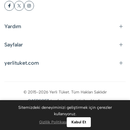
Yardım
Sayfalar
yerlituket.com
© 2015-2026 Yerli Tüket. Tüm Hakları Saklıdır
CAFDSOFT
tarafından geliştirilmektedir.
Sitemizdeki deneyiminizi geliştirmek için çerezler
kullanıyoruz.
0
Gizlilik Politikası
Kabul Et
Kategoriler
Giriş Yap
Favoriler
Ara