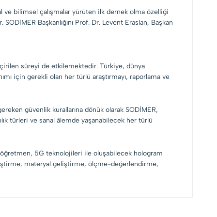
ve bilimsel çalışmalar yürüten ilk dernek olma özelliği
r. SODİMER Başkanlığını Prof. Dr. Levent Eraslan, Başkan
çirilen süreyi de etkilemektedir. Türkiye, dünya
ı için gerekli olan her türlü araştırmayı, raporlama ve
si gereken güvenlik kurallarına dönük olarak SODİMER,
lık türleri ve sanal âlemde yaşanabilecek her türlü
l öğretmen, 5G teknolojileri ile oluşabilecek hologram
tiştirme, materyal geliştirme, ölçme-değerlendirme,