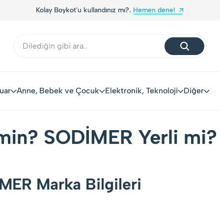
Kolay Boykot'u kullandınız mı?.
Hemen dene!
uar
Anne, Bebek ve Çocuk
Elektronik, Teknoloji
Diğer
min? SODİMER Yerli mi?
MER Marka Bilgileri