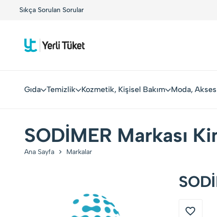
!
Sıkça Sorulan Sorular
Yerli Tüketiciler, Yerli Markalarla Buluşuyor!
Gıda
Temizlik
Kozmetik, Kişisel Bakım
Moda, Akses
SODİMER Markası Ki
Ana Sayfa
Markalar
SODİ